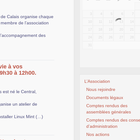
3
4
5
6
7
 de Calais organise chaque
10
11
12
13
14
 membre de l’association
17
18
19
20
21
e d’accompagnement des
24
25
26
27
28
31
vie à vos
09h30 à 12h00.
L’Association
Nous rejoindre
 est né le Central,
Documents légaux
ganise un atelier de
Comptes rendus des
assemblées générales
nstaller Linux Mint (…)
Comptes rendus des conse
d’administration
Nos actions