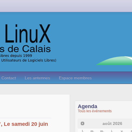
Contact
Les antennes
Espace membres
Agenda
Tous les événements
août
2026
", Le samedi 20 juin
l.
m.
m.
j.
v.
s