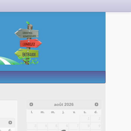
août
2026
l.
m.
m.
j.
v.
s.
d.
1
2
3
4
5
6
7
8
9
.
d.