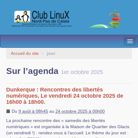
L’Association
Accueil du site
>
jour
Nos Activités
Sur l’agenda
1er octobre 2025
Besoin d’Aide ?
Contact
Dunkerque : Rencontres des libertés
numériques, Le vendredi 24 octobre 2025 de
Les antennes
16h00 à 18h00.
Du
9 août à 08h45
au
24 octobre 2025 à 00h00
Espace membres
La prochaine rencontre des « samedis des libertés
numériques » est organisée à la Maison de Quartier des Glacis
(un vendredi !) : rendez-vous à l’accueil. Le thème du jour est :