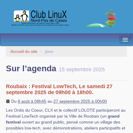
L’Association
Accueil du site
>
jour
Nos Activités
Sur l’agenda
15 septembre 2025
Besoin d’Aide ?
Contact
Roubaix : Festival LowTech, Le samedi 27
septembre 2025 de 09h00 à 18h00.
Les antennes
Du
8 août à 08h45
au
27 septembre 2025 à 00h00
Espace membres
Les Ordis du Coeur, CLX et le collectif LOLOTE participeront au
Festival LowTech organisé par la Ville de Roubaix (un
grand
festival
ouvert au grand public, pensé comme un village des
possibles low-tech, avec démonstrations, ateliers participatifs et