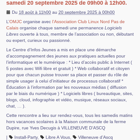
samedi 20 septembre 2025 de 09h00 à 12h00.
Du
18 août à 11h00
au
20 septembre 2025 à 00h00
L’
OMJC
organise avec
l’Association Club Linux Nord Pas de
Calais
organise chaque samedi une permanence
Logiciels
Libres
ouverte à tous, membre de l’association ou non, débutant
ou expert, curieux ou passionné.
Le Centre d’Infos Jeunes a mis en place une démarche
d’accompagnement des jeunes aux pratiques actuelles pour
l’informatique et le numérique : * Lieu d’accès public à Internet (
5 postes avec Wifi libre et gratuit ) * Web collaboratif et citoyen
pour que chacun puisse trouver sa place et passer du rôle de
simple usager à celui d’initiateur de processus collaboratif *
Éducation à l’information par les nouveaux médias ( diffusion
par le biais du numérique ) * Logiciels libres ( bureautique, sites,
blogs, cloud, infographie et vidéo, musique, réseaux sociaux,
chat, … ).
Cette rencontre a lieu sur rendez-vous, tous les samedis matins
hors vacances scolaires à la Maison communale de la ferme
Dupire, rue Yves Decugis à VILLENEUVE D’ASCQ
|
Install-Party
,
Libre A Vous
,
Villeneuve d’Ascq