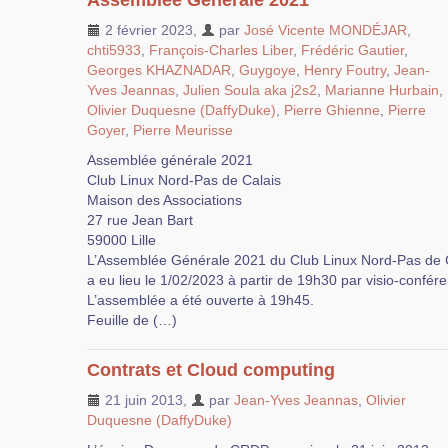
Assemblée Générale 2021
2 février 2023
,
par
José Vicente MONDÉJAR
,
chti5933
,
François-Charles Liber
,
Frédéric Gautier
,
Georges KHAZNADAR
,
Guygoye
,
Henry Foutry
,
Jean-
Yves Jeannas
,
Julien Soula aka j2s2
,
Marianne Hurbain
,
Olivier Duquesne (DaffyDuke)
,
Pierre Ghienne
,
Pierre
Goyer
,
Pierre Meurisse
Assemblée générale 2021
Club Linux Nord-Pas de Calais
Maison des Associations
27 rue Jean Bart
59000 Lille
L’Assemblée Générale 2021 du Club Linux Nord-Pas de 
a eu lieu le 1/02/2023 à partir de 19h30 par visio-confér
L’assemblée a été ouverte à 19h45.
Feuille de (…)
Contrats et Cloud computing
21 juin 2013
,
par
Jean-Yves Jeannas
,
Olivier
Duquesne (DaffyDuke)