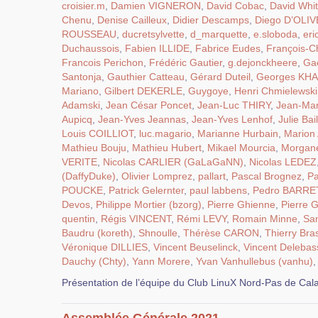
croisier.m
,
Damien VIGNERON
,
David Cobac
,
David Whi
Chenu
,
Denise Cailleux
,
Didier Descamps
,
Diego D’OLI
ROUSSEAU
,
ducretsylvette
,
d_marquette
,
e.sloboda
,
eri
Duchaussois
,
Fabien ILLIDE
,
Fabrice Eudes
,
François-Ch
Francois Perichon
,
Frédéric Gautier
,
g.dejonckheere
,
Ga
Santonja
,
Gauthier Catteau
,
Gérard Duteil
,
Georges KH
Mariano
,
Gilbert DEKERLE
,
Guygoye
,
Henri Chmielewski
Adamski
,
Jean César Poncet
,
Jean-Luc THIRY
,
Jean-Ma
Aupicq
,
Jean-Yves Jeannas
,
Jean-Yves Lenhof
,
Julie Bail
Louis COILLIOT
,
luc.magario
,
Marianne Hurbain
,
Marion
Mathieu Bouju
,
Mathieu Hubert
,
Mikael Mourcia
,
Morgan
VERITE
,
Nicolas CARLIER (GaLaGaNN)
,
Nicolas LEDEZ
(DaffyDuke)
,
Olivier Lomprez
,
pallart
,
Pascal Brognez
,
Pa
POUCKE
,
Patrick Gelernter
,
paul labbens
,
Pedro BARR
Devos
,
Philippe Mortier (bzorg)
,
Pierre Ghienne
,
Pierre 
quentin
,
Régis VINCENT
,
Rémi LEVY
,
Romain Minne
,
Sa
Baudru (koreth)
,
Shnoulle
,
Thérèse CARON
,
Thierry Bra
Véronique DILLIES
,
Vincent Beuselinck
,
Vincent Delebas
Dauchy (Chty)
,
Yann Morere
,
Yvan Vanhullebus (vanhu)
Présentation de l’équipe du Club LinuX Nord-Pas de Cala