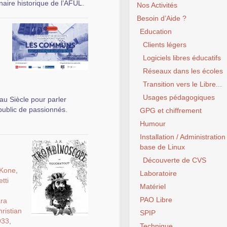
naire historique de l’AFUL.
Nos Activités
Besoin d’Aide ?
Education
Clients légers
Logiciels libres éducatifs
Réseaux dans les écoles
Transition vers le Libre...
Usages pédagogiques
u Siècle pour parler
public de passionnés.
GPG et chiffrement
Humour
Installation / Administration
base de Linux
Découverte de CVS
 Kone
,
Laboratoire
tti
Matériel
PAO Libre
ra
ristian
SPIP
933
,
Technique