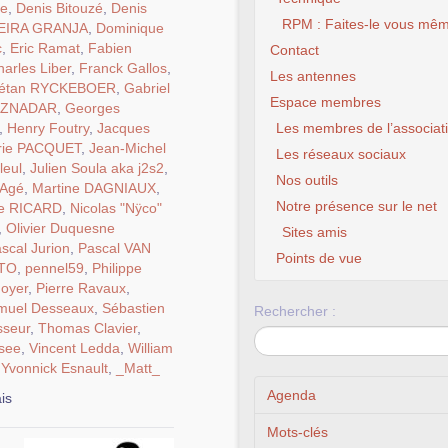
te
,
Denis Bitouzé
,
Denis
RPM : Faites-le vous mêm
VEIRA GRANJA
,
Dominique
c
,
Eric Ramat
,
Fabien
Contact
arles Liber
,
Franck Gallos
,
Les antennes
étan RYCKEBOER
,
Gabriel
Espace membres
AZNADAR
,
Georges
,
Henry Foutry
,
Jacques
Les membres de l’associat
rie PACQUET
,
Jean-Michel
Les réseaux sociaux
leul
,
Julien Soula aka j2s2
,
Nos outils
 Agé
,
Martine DAGNIAUX
,
Notre présence sur le net
e RICARD
,
Nicolas "Nÿco"
,
Olivier Duquesne
Sites amis
scal Jurion
,
Pascal VAN
Points de vue
ETO
,
pennel59
,
Philippe
Goyer
,
Pierre Ravaux
,
muel Desseaux
,
Sébastien
Rechercher :
sseur
,
Thomas Clavier
,
see
,
Vincent Ledda
,
William
,
Yvonnick Esnault
,
_Matt_
Agenda
is
Mots-clés