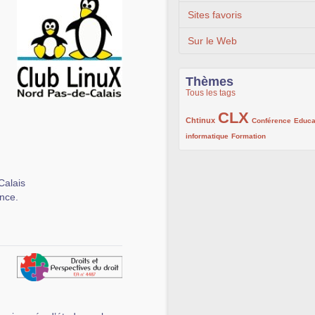
Sites favoris
Sur le Web
Thèmes
Tous les tags
CLX
222/1002
1002/1002
132/1002
Chtinux
Conférence
Educa
119/1002
168/1002
informatique
Formation
Calais
ence.