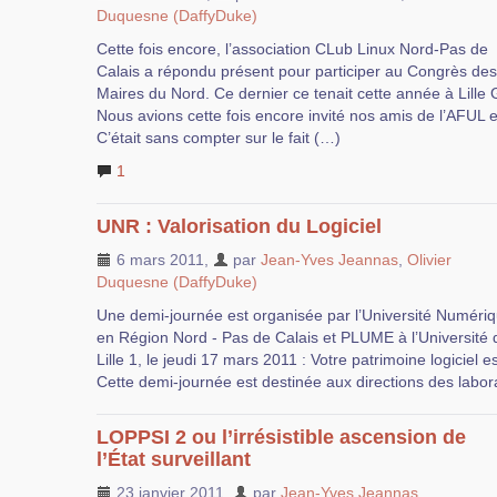
Duquesne (DaffyDuke)
Cette fois encore, l’association CLub Linux Nord-Pas de
Calais a répondu présent pour participer au Congrès des
Maires du Nord. Ce dernier ce tenait cette année à Lille 
Nous avions cette fois encore invité nos amis de l’AFUL
C’était sans compter sur le fait (…)
1
UNR : Valorisation du Logiciel
6 mars 2011
,
par
Jean-Yves Jeannas
,
Olivier
Duquesne (DaffyDuke)
Une demi-journée est organisée par l’Université Numéri
en Région Nord - Pas de Calais et PLUME à l’Université 
Lille 1, le jeudi 17 mars 2011 : Votre patrimoine logiciel es
Cette demi-journée est destinée aux directions des labor
LOPPSI 2 ou l’irrésistible ascension de
l’État surveillant
23 janvier 2011
,
par
Jean-Yves Jeannas