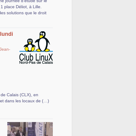
e journée d’étude sur le
place Déliot, à Lille.
des solutions que le droit
lundi
Jean-
 de Calais (CLX), en
 et dans les locaux de (…)