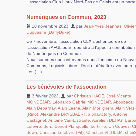
L’association Club Linux Nord-Pas de Calais est un parte
Numériques en Commun, 2023
10 novembre 2023
,
par
Jean-Yves Jeannas
,
Olivier
Duquesne (DaffyDuke)
Ce 7 novembre, l’association CLX s’est entourée de
l’association AFUL pour répondre à l’appel à contribution
de Numériques en Commun.
Nous sommes donc intervenus dans l’enceinte du Nouvea
Communs, Logiciels Libres, Droit et débattre avec notre 
Les (…)
Les bénévoles de l’association
3 février 2023
,
par
Christian HAGE
,
José Vicente
MONDÉJAR
,
Léonardo Gabriel MONDÉJAR
,
Aboubacar
Alain Deparnay
,
Alain Lesné
,
Alain Morlighem
,
Alain Verzle
(Rino)
,
Alexandre BRYSBAERT
,
alphavictory
,
Antoine
Castagnet
,
Antoine Van-Elstraete
,
Aurélien DEHAY
,
Barba
Lefèvre
,
Ben.
,
Benoît Planquelle
,
bertinlio
,
Ch Couvez
,
Ch
Bown
,
Christian Lefebvre (Pif)
,
Christian VILHELM
,
chti5