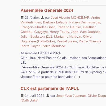
Assemblée Générale 2024
23 février
,
par
José Vicente MONDÉJAR
,
Andre
Vanderlynden
,
Barbara Lefèvre
,
Fabien Duchaussois
,
François-Charles Liber
,
Frédéric Gautier
,
Gauthier
Catteau
,
Guygoye
,
Henry Foutry
,
Jean-Yves Jeannas
,
Julien Soula aka j2s2
,
Marianne Hurbain
,
Olivier
Duquesne (DaffyDuke)
,
Pascal Jurion
,
Pierre Ghienne
,
Pierre Goyer
,
Pierre Meurisse
Assemblée Générale 2024
Club Linux Nord-Pas de Calais - Maison des Associations
Lille
L’Assemblée Générale 2024 du Club Linux Nord-Pas de Ca
24/11/2025 à partir de 19h00 depuis l’EPN de Cysoing a
visioconférence pour les bénévoles (…)
CLX est partenaire de l’AFUL
14 avril 2024
,
par
Jean-Yves Jeannas
,
Olivier Duq
(DaffyDuke)