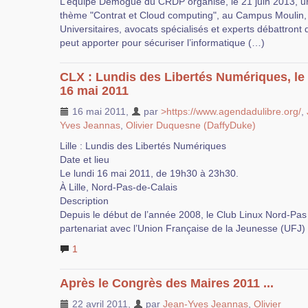
L’équipe Demogue du CRDP organise, le 21 juin 2013, un
thème "Contrat et Cloud computing", au Campus Moulin, 1 
Universitaires, avocats spécialisés et experts débattront 
peut apporter pour sécuriser l’informatique (…)
CLX : Lundis des Libertés Numériques, le 
16 mai 2011
16 mai 2011
,
par
>https://www.agendadulibre.org/
,
Yves Jeannas
,
Olivier Duquesne (DaffyDuke)
Lille : Lundis des Libertés Numériques
Date et lieu
Le lundi 16 mai 2011, de 19h30 à 23h30.
À Lille, Nord-Pas-de-Calais
Description
Depuis le début de l’année 2008, le Club Linux Nord-Pas
partenariat avec l’Union Française de la Jeunesse (UFJ)
1
Après le Congrès des Maires 2011 ...
22 avril 2011
,
par
Jean-Yves Jeannas
,
Olivier