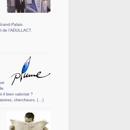
Grand-Palais.
 et de l’ADULLACT.
que
de
t-il bien valorisé ?
atoires, chercheurs, (…)