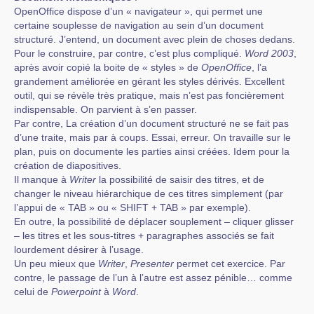
OpenOffice dispose d’un « navigateur », qui permet une
certaine souplesse de navigation au sein d’un document
structuré. J’entend, un document avec plein de choses dedans.
Pour le construire, par contre, c’est plus compliqué.
Word 2003
,
après avoir copié la boite de « styles » de
OpenOffice
, l’a
grandement améliorée en gérant les styles dérivés. Excellent
outil, qui se révèle très pratique, mais n’est pas foncièrement
indispensable. On parvient à s’en passer.
Par contre, La création d’un document structuré ne se fait pas
d’une traite, mais par à coups. Essai, erreur. On travaille sur le
plan, puis on documente les parties ainsi créées. Idem pour la
création de diapositives.
Il manque à
Writer
la possibilité de saisir des titres, et de
changer le niveau hiérarchique de ces titres simplement (par
l’appui de « TAB » ou « SHIFT + TAB » par exemple).
En outre, la possibilité de déplacer souplement – cliquer glisser
– les titres et les sous-titres + paragraphes associés se fait
lourdement désirer à l’usage.
Un peu mieux que
Writer
,
Presenter
permet cet exercice. Par
contre, le passage de l’un à l’autre est assez pénible… comme
celui de
Powerpoint
à
Word
.