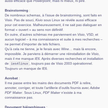
aussi efficace que
Powerpoint
, mais ni mieux, ni pire.
Brainstorming
:
De nombreux schemas, à l’issue de brainstorming, sont faits en
Visio. Pas de souci,
Kivio
sous Linux se révèle aussi efficace
pour cet exercice. Malheureusement, il ne sait pas dialoguer en
format « ouvert » au sens non définitif.
En outre, d’autres schémas me parviennent en
Visio
, VSD, et
aucun logiciel – à ma connaissance et suite à mes recherches –
ne permet d’importer de tels fichiers.
Qu’à cela ne tienne, je le ferais avec
Wine
… mais là encore,
impossible. Je parviens à démarrer une réinstallation de
Visio
,
mais il me manque
IE6
. Après diverses recherches et installation
de
, toujours pas de Visio 2003 opérationnel.
ies4linux
Toujours un manque de IE6.
Acrobat
:
Il me passe entre les mains des documents PDF à relire,
annoter, corriger, et toute l’artillerie d’outils fournis avec
Adobe
PDF Maker
. Sous Linux,
PDF Maker
n’existe à ma
connaissance pas.
Document hiérarchiques
: