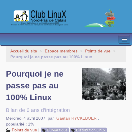
L’Association
Accueil du site
>
Espace membres
>
Points de vue
>
Pourquoi je ne passe pas au 100% Linux
Nos Activités
Pourquoi je ne
Besoin d’Aide ?
passe pas au
Contact
100% Linux
Les antennes
Espace membres
Bilan de 6 ans d’intégration
Mercredi 4 avril 2007
,
par
Gaétan RYCKEBOER
,
popularité : 1%
Points de vue
|
Bureautique
Distribution Linux