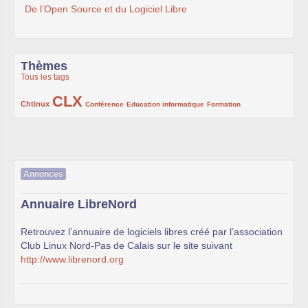
De l’Open Source et du Logiciel Libre
Thèmes
Tous les tags
CLX
222/1002
1002/1002
132/1002
119/1002
168/1002
Chtinux
Conférence
Education informatique
Formation
Annonces
Annuaire LibreNord
Retrouvez l’annuaire de logiciels libres créé par l’association
Club Linux Nord-Pas de Calais sur le site suivant
http://www.librenord.org