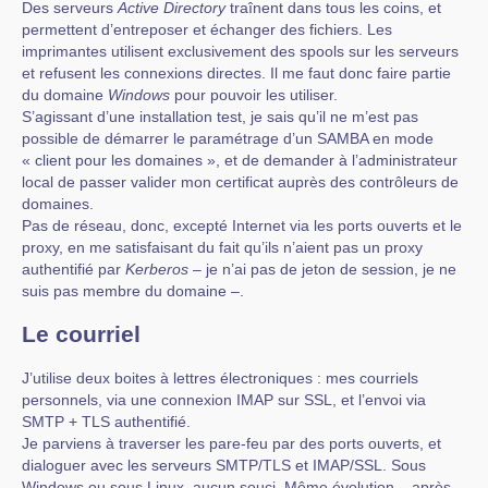
Des serveurs
Active Directory
traînent dans tous les coins, et
permettent d’entreposer et échanger des fichiers. Les
imprimantes utilisent exclusivement des spools sur les serveurs
et refusent les connexions directes. Il me faut donc faire partie
du domaine
Windows
pour pouvoir les utiliser.
S’agissant d’une installation test, je sais qu’il ne m’est pas
possible de démarrer le paramétrage d’un SAMBA en mode
« client pour les domaines », et de demander à l’administrateur
local de passer valider mon certificat auprès des contrôleurs de
domaines.
Pas de réseau, donc, excepté Internet via les ports ouverts et le
proxy, en me satisfaisant du fait qu’ils n’aient pas un proxy
authentifié par
Kerberos
– je n’ai pas de jeton de session, je ne
suis pas membre du domaine –.
Le courriel
J’utilise deux boites à lettres électroniques : mes courriels
personnels, via une connexion IMAP sur SSL, et l’envoi via
SMTP + TLS authentifié.
Je parviens à traverser les pare-feu par des ports ouverts, et
dialoguer avec les serveurs SMTP/TLS et IMAP/SSL. Sous
Windows ou sous Linux, aucun souci. Même évolution – après