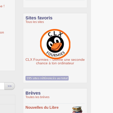
e !
Sites favoris
Tous les sites
ion
CLX Fourmies – Donne une seconde
Association Éth
chance à ton ordinateur
195 sites référencés au total
>>
Brèves
Toutes les brèves
Nouvelles du Libre