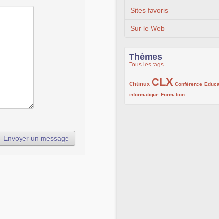
Sites favoris
Sur le Web
Thèmes
Tous les tags
CLX
222/1002
1002/1002
132/1002
Chtinux
Conférence
Educa
119/1002
168/1002
informatique
Formation