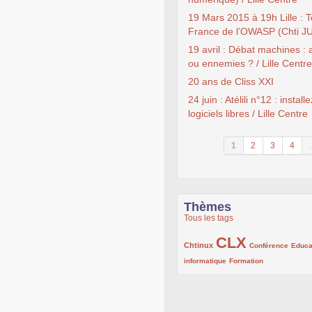
19 Mars 2015 à 19h Lille : 
France de l’OWASP (Chti J
19 avril : Débat machines :
ou ennemies ? / Lille Centre
20 ans de Cliss XXI
24 juin : Atélili n°12 : install
logiciels libres / Lille Centre
1
2
3
4
.
Thèmes
Tous les tags
CLX
222/1002
1002/1002
132/1002
Chtinux
Conférence
Educa
119/1002
168/1002
informatique
Formation