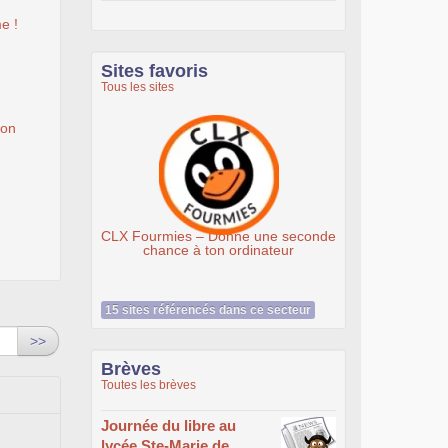
e !
Sites favoris
Tous les sites
ion
Ateliers du Libre à Roubaix
ne une seconde
ordinateur
15 sites référencés dans ce secteur
>>
Brèves
Toutes les brèves
Journée du libre au
lycée Ste-Marie de