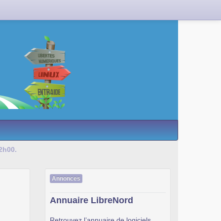
2h00.
Annonces
Annuaire LibreNord
Retrouvez l’annuaire de logiciels