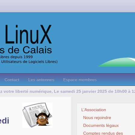
Contact
Les antennes
Espace membres
ez votre liberté numérique, Le samedi 25 janvier 2025 de 10h00 à 1
L’Association
Nous rejoindre
edi
Documents légaux
Comptes rendus des