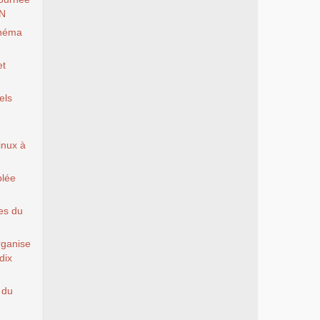
EN
inéma
et
els
Linux à
blée
es du
rganise
dix
 du