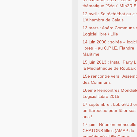
thématique “Sécu” MIn2RI
12 avril : Soirée/débat au c
L’Alhambra de Calais
13 mars : Apéro Communs 
Logiciel libre / Lille
14 juin 2006 : soirée « logici
libres » au C.P.I.E. Flandre
Maritime
15 juin 2013 : Install Party 
la Médiathèque de Roubaix
15e rencontre vers l’Assem
des Communs
16ème Rencontres Mondial
Logiciel Libre 2015
17 septembre : LoLiGrUB o
un Barbecue pour fêter ses 
ans !
17 juin : Réunion mensuelle
CHATONS lillois (AMAP du
numérique) / Lille Centre