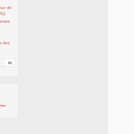
Tour de
UG)
 amies
ez des
..
tion