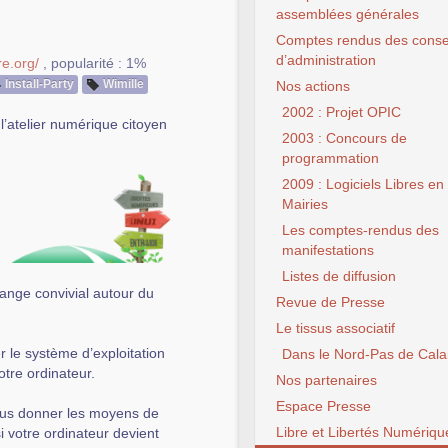
assemblées générales
Comptes rendus des conse
d’administration
e.org/
,
popularité : 1%
Install-Party
Wimille
Nos actions
2002 : Projet OPIC
l’atelier numérique citoyen
2003 : Concours de
programmation
2009 : Logiciels Libres en
Mairies
Les comptes-rendus des
manifestations
Listes de diffusion
hange convivial autour du
Revue de Presse
Le tissus associatif
 le système d’exploitation
Dans le Nord-Pas de Cala
votre ordinateur.
Nos partenaires
Espace Presse
vous donner les moyens de
Libre et Libertés Numériqu
si votre ordinateur devient