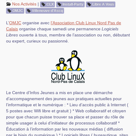
Nos Activités
|
CLX
Install-Party
Libre A Vous
OMJC
Villeneuve d’Ascq
L’
OMJC
organise avec
l’Association Club Linux Nord Pas de
Calais
organise chaque samedi une permanence
Logiciels
Libres
ouverte à tous, membre de l’association ou non, débutant
ou expert, curieux ou passionné.
Le Centre d’Infos Jeunes a mis en place une démarche
d’accompagnement des jeunes aux pratiques actuelles pour
l’informatique et le numérique : * Lieu d’accès public à Internet (
5 postes avec Wifi libre et gratuit ) * Web collaboratif et citoyen
pour que chacun puisse trouver sa place et passer du rôle de
simple usager à celui d’initiateur de processus collaboratif *
Éducation à l’information par les nouveaux médias ( diffusion
par le biais du numérique ) * Logiciels libres ( bureautique, sites,