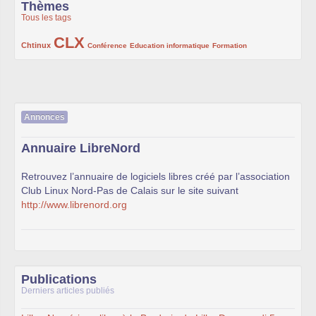
Thèmes
Tous les tags
CLX
222/1002
1002/1002
132/1002
119/1002
168/1002
Chtinux
Conférence
Education informatique
Formation
Annonces
Annuaire LibreNord
Retrouvez l’annuaire de logiciels libres créé par l’association
Club Linux Nord-Pas de Calais sur le site suivant
http://www.librenord.org
Publications
Derniers articles publiés