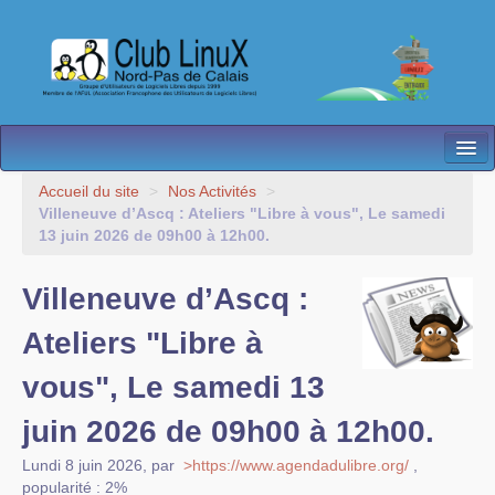
L’Association
Accueil du site
>
Nos Activités
>
Villeneuve d’Ascq : Ateliers "Libre à vous", Le samedi
Nos Activités
13 juin 2026 de 09h00 à 12h00.
Besoin d’Aide ?
Villeneuve d’Ascq :
Contact
Ateliers "Libre à
Les antennes
vous", Le samedi 13
Espace membres
juin 2026 de 09h00 à 12h00.
Lundi 8 juin 2026
,
par
>https://www.agendadulibre.org/
,
popularité : 2%