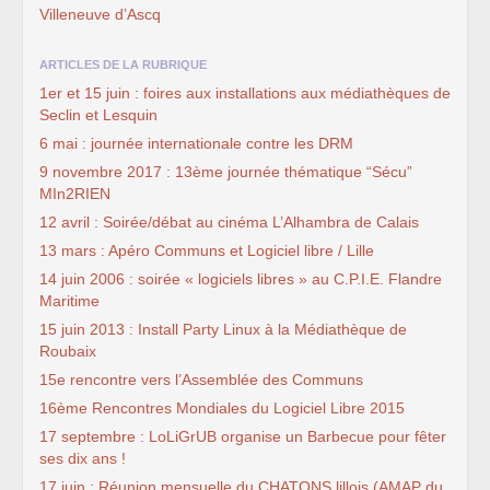
Villeneuve d’Ascq
ARTICLES DE LA RUBRIQUE
1er et 15 juin : foires aux installations aux médiathèques de
Seclin et Lesquin
6 mai : journée internationale contre les DRM
9 novembre 2017 : 13ème journée thématique “Sécu”
MIn2RIEN
12 avril : Soirée/débat au cinéma L’Alhambra de Calais
13 mars : Apéro Communs et Logiciel libre / Lille
14 juin 2006 : soirée « logiciels libres » au C.P.I.E. Flandre
Maritime
15 juin 2013 : Install Party Linux à la Médiathèque de
Roubaix
15e rencontre vers l’Assemblée des Communs
16ème Rencontres Mondiales du Logiciel Libre 2015
17 septembre : LoLiGrUB organise un Barbecue pour fêter
ses dix ans !
17 juin : Réunion mensuelle du CHATONS lillois (AMAP du