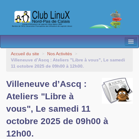
L’Association
Accueil du site
>
Nos Activités
>
Villeneuve d’Ascq : Ateliers "Libre à vous", Le samedi
Nos Activités
11 octobre 2025 de 09h00 à 12h00.
Besoin d’Aide ?
Villeneuve d’Ascq :
Contact
Ateliers "Libre à
Les antennes
vous", Le samedi 11
Espace membres
octobre 2025 de 09h00 à
12h00.