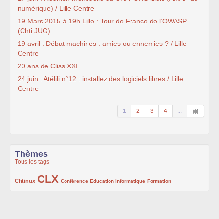
numérique) / Lille Centre
19 Mars 2015 à 19h Lille : Tour de France de l’OWASP
(Chti JUG)
19 avril : Débat machines : amies ou ennemies ? / Lille
Centre
20 ans de Cliss XXI
24 juin : Atélili n°12 : installez des logiciels libres / Lille
Centre
1
2
3
4
...
Thèmes
Tous les tags
CLX
222/1002
1002/1002
132/1002
119/1002
168/1002
Chtinux
Conférence
Education informatique
Formation