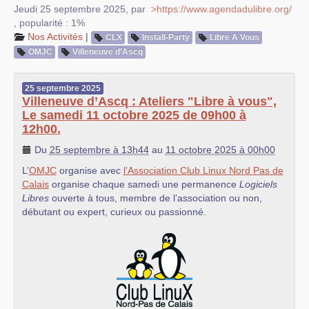
Jeudi 25 septembre 2025
,
par
>https://www.agendadulibre.org/
,
popularité : 1%
Nos Activités
|
CLX
Install-Party
Libre A Vous
OMJC
Villeneuve d’Ascq
25
septembre
2025
Villeneuve d’Ascq : Ateliers "Libre à vous",
Le samedi 11 octobre 2025 de 09h00 à
12h00.
Du
25 septembre à 13h44
au
11 octobre 2025 à 00h00
L’
OMJC
organise avec
l’Association Club Linux Nord Pas de
Calais
organise chaque samedi une permanence
Logiciels
Libres
ouverte à tous, membre de l’association ou non,
débutant ou expert, curieux ou passionné.