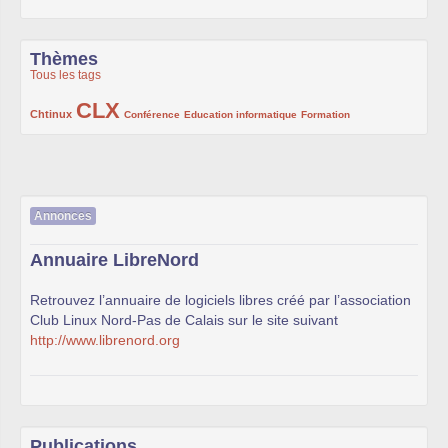
Thèmes
Tous les tags
CLX
222/1002
1002/1002
132/1002
119/1002
168/1002
Chtinux
Conférence
Education informatique
Formation
Annonces
Annuaire LibreNord
Retrouvez l’annuaire de logiciels libres créé par l’association
Club Linux Nord-Pas de Calais sur le site suivant
http://www.librenord.org
Publications