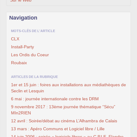
Sur le Web
Navigation
MOTS-CLÉS DE L'ARTICLE
CLX
Install-Party
Les Ordis du Coeur
Roubaix
ARTICLES DE LA RUBRIQUE
1er et 15 juin : foires aux installations aux médiathèques de
Seclin et Lesquin
6 mai : journée internationale contre les DRM
9 novembre 2017 : 13ème journée thématique “Sécu”
MIn2RIEN
12 avril : Soirée/débat au cinéma L’Alhambra de Calais
13 mars : Apéro Communs et Logiciel libre / Lille
14 juin 2006 : soirée « logiciels libres » au C.P.I.E. Flandre