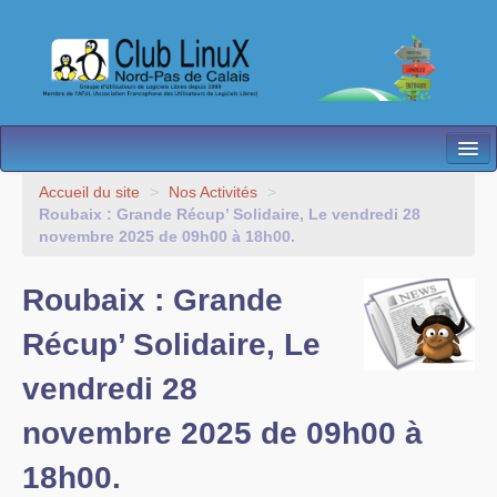
L’Association
Accueil du site
>
Nos Activités
>
Roubaix : Grande Récup’ Solidaire, Le vendredi 28
Nos Activités
novembre 2025 de 09h00 à 18h00.
Besoin d’Aide ?
Roubaix : Grande
Contact
Récup’ Solidaire, Le
Les antennes
vendredi 28
Espace membres
novembre 2025 de 09h00 à
18h00.