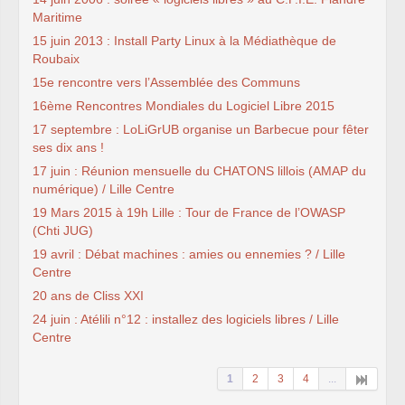
Maritime
15 juin 2013 : Install Party Linux à la Médiathèque de
Roubaix
15e rencontre vers l’Assemblée des Communs
16ème Rencontres Mondiales du Logiciel Libre 2015
17 septembre : LoLiGrUB organise un Barbecue pour fêter
ses dix ans !
17 juin : Réunion mensuelle du CHATONS lillois (AMAP du
numérique) / Lille Centre
19 Mars 2015 à 19h Lille : Tour de France de l’OWASP
(Chti JUG)
19 avril : Débat machines : amies ou ennemies ? / Lille
Centre
20 ans de Cliss XXI
24 juin : Atélili n°12 : installez des logiciels libres / Lille
Centre
1
2
3
4
...