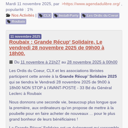
Mardi 11 novembre 2025
,
par
>https://www.agendadulibre.org/
,
popularité : 1%
Nos Activités
|
CLX
Install-Party
Les Ordis du Coeur
Roubaix
11
novembre
2025
Roubaix : Grande Récup’ Solidaire, Le
vendredi 28 novembre 2025 de 09h00 à
18h00.
Du
11 novembre à 21h27
au
28 novembre 2025 à 00h00
Les Ordis du Coeur, CLX et les associations libristes
participent cette année à la
Grande Récup’ Solidaire 2025
qui se tiendra le Vendredi 28 novembre 2025 de 9h00 à
18h00 NON STOP à l’AVANT-POSTE - 33 Bd du Général
Leclerc à Roubaix
Nous donnons une seconde vie, beaucoup plus longue que
la première, aux ordinateurs qu’on propose de mettre à la
poubelle pour en faire acheter de nouveaux ... pour le plus
grand bonheur de leurs bénéficiaires !
La Grande Récup’ Solidaire est un évènement qui rassemble