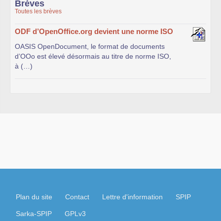
Brèves
Toutes les brèves
ODF d’OpenOffice.org devient une norme ISO
OASIS OpenDocument, le format de documents
d’OOo est élevé désormais au titre de norme ISO,
à (…)
Plan du site
Contact
Lettre d'information
SPIP
Sarka-SPIP
GPLv3