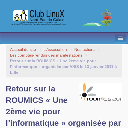
L’Association
Accueil du site
>
L’Association
>
Nos actions
>
Les comptes-rendus des manifestations
>
Nos Activités
Retour sur la ROUMICS « Une 2ème vie pour
l’informatique » organisée par ANIS le 13 janvier 2011 à
Besoin d’Aide ?
Lille
Contact
Retour sur la
Les antennes
ROUMICS « Une
Espace membres
2ème vie pour
l’informatique » organisée par