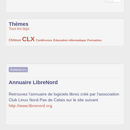
Thèmes
Tous les tags
CLX
222/1002
1002/1002
132/1002
119/1002
168/1002
Chtinux
Conférence
Education informatique
Formation
Annonces
Annuaire LibreNord
Retrouvez l’annuaire de logiciels libres créé par l’association
Club Linux Nord-Pas de Calais sur le site suivant
http://www.librenord.org