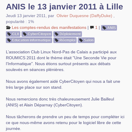
ANIS le 13 janvier 2011 à Lille
Jeudi 13 janvier 2011
,
par
Olivier Duquesne (DaffyDuke)
,
popularité : 1%
Les comptes-rendus des manifestations
|
1
|
ANIS
CLX
CyberCitoyen
Déploiement
Education informatique
Réemploi
Salon
L’association Club Linux Nord-Pas de Calais a participé aux
ROUMICS 2011 dont le thème était "Une Seconde Vie pour
l’Informatique". Nous étions surtout présents aux débats
soulevés en séances plénières.
Nous avons également aidé CyberCitoyen qui nous a fait une
très large place sur son stand.
Nous remercions donc très chaleureusement Julie Bailleul
(ANIS) et Alain Déparnay (CyberCitoyen).
Nous tâcherons de prendre un peu de temps pour compléter ici
ce que nous-même avons retenu pour le logiciel libre de cette
journée.