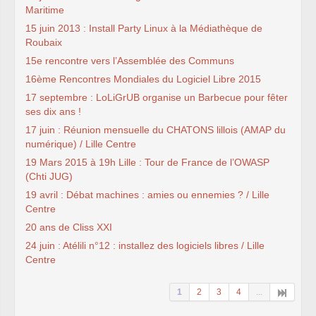
Maritime
15 juin 2013 : Install Party Linux à la Médiathèque de
Roubaix
15e rencontre vers l’Assemblée des Communs
16ème Rencontres Mondiales du Logiciel Libre 2015
17 septembre : LoLiGrUB organise un Barbecue pour fêter
ses dix ans !
17 juin : Réunion mensuelle du CHATONS lillois (AMAP du
numérique) / Lille Centre
19 Mars 2015 à 19h Lille : Tour de France de l’OWASP
(Chti JUG)
19 avril : Débat machines : amies ou ennemies ? / Lille
Centre
20 ans de Cliss XXI
24 juin : Atélili n°12 : installez des logiciels libres / Lille
Centre
1
2
3
4
...