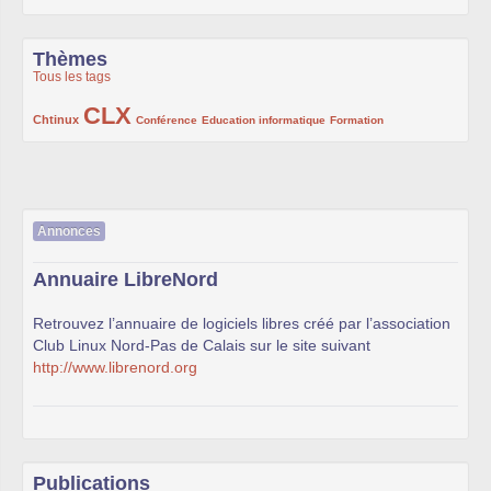
Thèmes
Tous les tags
CLX
222/1002
1002/1002
132/1002
119/1002
168/1002
Chtinux
Conférence
Education informatique
Formation
Annonces
Annuaire LibreNord
Retrouvez l’annuaire de logiciels libres créé par l’association
Club Linux Nord-Pas de Calais sur le site suivant
http://www.librenord.org
Publications