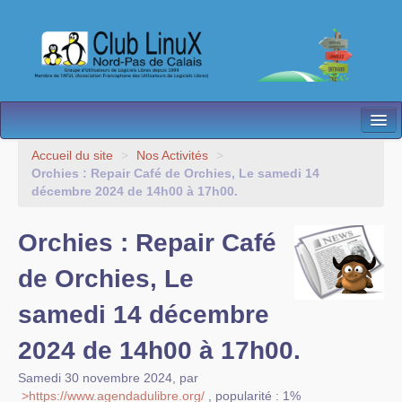
L’Association
Accueil du site
>
Nos Activités
>
Orchies : Repair Café de Orchies, Le samedi 14
Nos Activités
décembre 2024 de 14h00 à 17h00.
Besoin d’Aide ?
Orchies : Repair Café
Contact
de Orchies, Le
Les antennes
samedi 14 décembre
Espace membres
2024 de 14h00 à 17h00.
Samedi 30 novembre 2024
,
par
>https://www.agendadulibre.org/
,
popularité : 1%