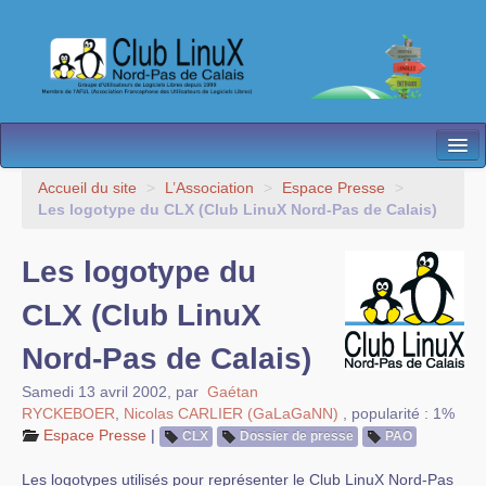
L’Association
Accueil du site
>
L’Association
>
Espace Presse
>
Les logotype du CLX (Club LinuX Nord-Pas de Calais)
Nos Activités
Les logotype du
Besoin d’Aide ?
CLX (Club LinuX
Contact
Nord-Pas de Calais)
Les antennes
Samedi 13 avril 2002
,
par
Gaétan
Espace membres
RYCKEBOER
,
Nicolas CARLIER (GaLaGaNN)
,
popularité : 1%
Espace Presse
|
CLX
Dossier de presse
PAO
Les logotypes utilisés pour représenter le Club LinuX Nord-Pas