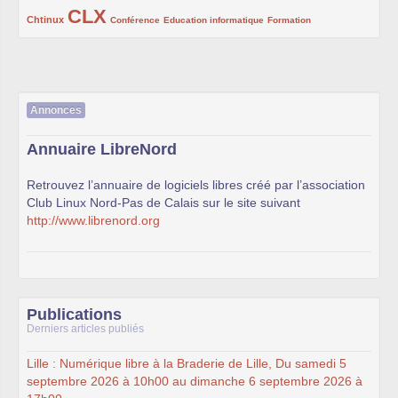
CLX
222/1002
1002/1002
132/1002
119/1002
168/1002
Chtinux
Conférence
Education informatique
Formation
Annonces
Annuaire LibreNord
Retrouvez l’annuaire de logiciels libres créé par l’association
Club Linux Nord-Pas de Calais sur le site suivant
http://www.librenord.org
Publications
Derniers articles publiés
Lille : Numérique libre à la Braderie de Lille, Du samedi 5
septembre 2026 à 10h00 au dimanche 6 septembre 2026 à