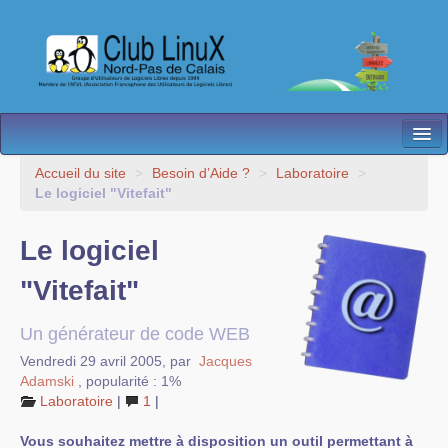
L’Association
Accueil du site
>
Besoin d’Aide ?
>
Laboratoire
>
Le logiciel "Vitefait"
Nos Activités
Le logiciel
Besoin d’Aide ?
"Vitefait"
Contact
Les antennes
Un générateur de code WEB
Vendredi 29 avril 2005
,
par
Jacques
Espace membres
Adamski
,
popularité : 1%
Laboratoire
|
1
|
Vous souhaitez mettre à disposition un outil permettant à