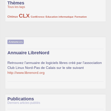
Thèmes
Tous les tags
CLX
222/1002
1002/1002
132/1002
119/1002
168/1002
Chtinux
Conférence
Education informatique
Formation
Annonces
Annuaire LibreNord
Retrouvez l’annuaire de logiciels libres créé par l’association
Club Linux Nord-Pas de Calais sur le site suivant
http://www.librenord.org
Publications
Derniers articles publiés