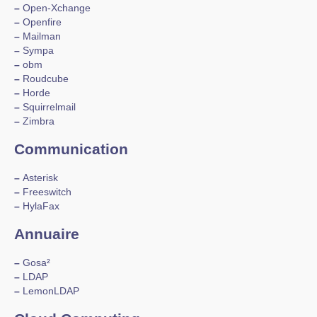
–
Open-Xchange
–
Openfire
–
Mailman
–
Sympa
–
obm
–
Roudcube
–
Horde
–
Squirrelmail
–
Zimbra
Communication
–
Asterisk
–
Freeswitch
–
HylaFax
Annuaire
–
Gosa²
–
LDAP
–
LemonLDAP