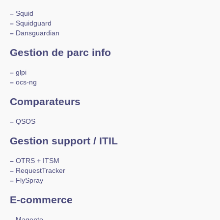
–
Squid
–
Squidguard
–
Dansguardian
Gestion de parc info
–
glpi
–
ocs-ng
Comparateurs
–
QSOS
Gestion support / ITIL
–
OTRS + ITSM
–
RequestTracker
–
FlySpray
E-commerce
–
Magento