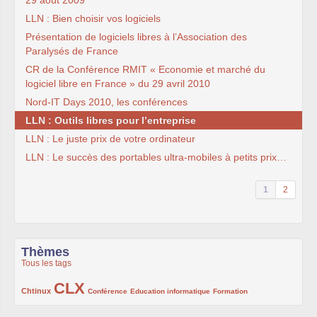
29 août 2009
LLN : Bien choisir vos logiciels
Présentation de logiciels libres à l’Association des
Paralysés de France
CR de la Conférence RMIT « Economie et marché du
logiciel libre en France » du 29 avril 2010
Nord-IT Days 2010, les conférences
LLN : Outils libres pour l’entreprise
LLN : Le juste prix de votre ordinateur
LLN : Le succès des portables ultra-mobiles à petits prix…
1
2
Thèmes
Tous les tags
CLX
222/1002
1002/1002
132/1002
119/1002
168/1002
Chtinux
Conférence
Education informatique
Formation