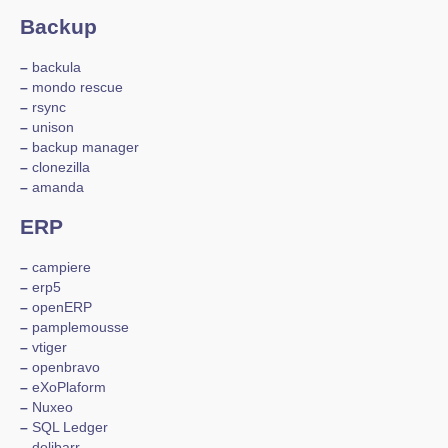
Backup
–
backula
–
mondo rescue
–
rsync
–
unison
–
backup manager
–
clonezilla
–
amanda
ERP
–
campiere
–
erp5
–
openERP
–
pamplemousse
–
vtiger
–
openbravo
–
eXoPlaform
–
Nuxeo
–
SQL Ledger
–
dolibarr