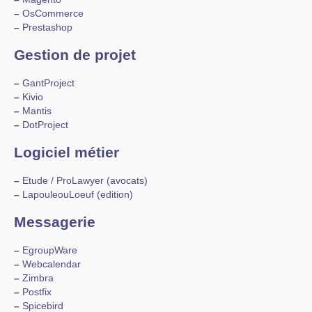
–
OsCommerce
–
Prestashop
Gestion de projet
–
GantProject
–
Kivio
–
Mantis
–
DotProject
Logiciel métier
–
Etude / ProLawyer (avocats)
–
LapouleouLoeuf (edition)
Messagerie
–
EgroupWare
–
Webcalendar
–
Zimbra
–
Postfix
–
Spicebird