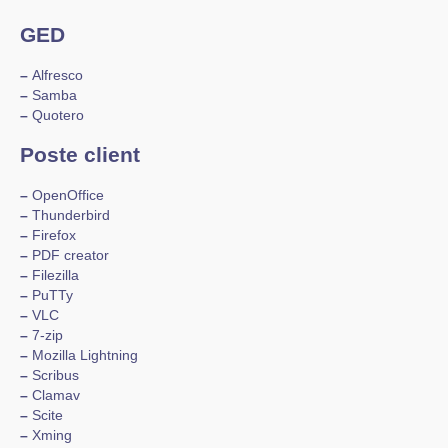
GED
–
Alfresco
–
Samba
–
Quotero
Poste client
–
OpenOffice
–
Thunderbird
–
Firefox
–
PDF creator
–
Filezilla
–
PuTTy
–
VLC
–
7-zip
–
Mozilla Lightning
–
Scribus
–
Clamav
–
Scite
–
Xming