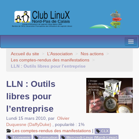
L’Association
Accueil du site
>
L’Association
>
Nos actions
>
Les comptes-rendus des manifestations
>
Nos Activités
LLN : Outils libres pour l’entreprise
Besoin d’Aide ?
LLN : Outils
Contact
libres pour
Les antennes
l’entreprise
Espace membres
Lundi 15 mars 2010
,
par
Olivier
Duquesne (DaffyDuke)
,
popularité : 1%
Les comptes-rendus des manifestations
|
CLX
Economie
Formation
Mercredi-Linux (Mardi-Linux)