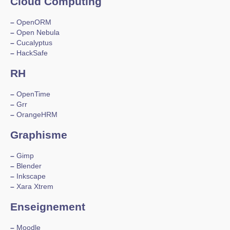
Cloud Computing
–
OpenORM
–
Open Nebula
–
Cucalyptus
–
HackSafe
RH
–
OpenTime
–
Grr
–
OrangeHRM
Graphisme
–
Gimp
–
Blender
–
Inkscape
–
Xara Xtrem
Enseignement
–
Moodle