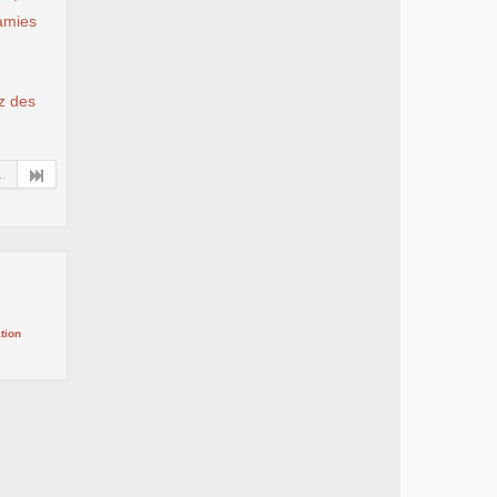
 amies
ez des
..
tion