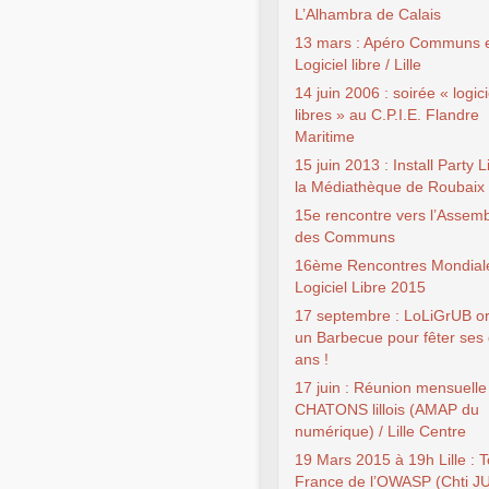
L’Alhambra de Calais
13 mars : Apéro Communs 
Logiciel libre / Lille
14 juin 2006 : soirée « logici
libres » au C.P.I.E. Flandre
Maritime
15 juin 2013 : Install Party 
la Médiathèque de Roubaix
15e rencontre vers l’Assem
des Communs
16ème Rencontres Mondial
Logiciel Libre 2015
17 septembre : LoLiGrUB o
un Barbecue pour fêter ses 
ans !
17 juin : Réunion mensuelle
CHATONS lillois (AMAP du
numérique) / Lille Centre
19 Mars 2015 à 19h Lille : 
France de l’OWASP (Chti J