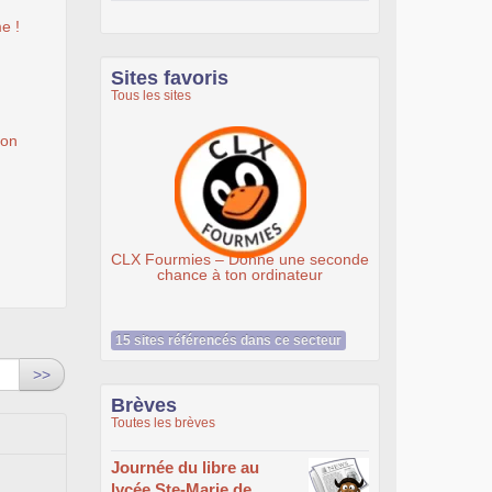
e !
Sites favoris
Tous les sites
ion
Ateliers du Libre à Roub
CLX Fourmies – Donne une seconde
chance à ton ordinateur
15 sites référencés dans ce secteur
>>
Brèves
Toutes les brèves
Journée du libre au
lycée Ste-Marie de