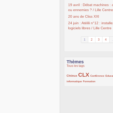
19 avril : Débat machines :
ou ennemies ? / Lille Centre
20 ans de Cliss XXI
24 juin : Atélili n°12 : install
logiciels libres / Lille Centre
1
2
3
4
.
Thèmes
Tous les tags
CLX
222/1002
1002/1002
132/1002
Chtinux
Conférence
Educa
119/1002
168/1002
informatique
Formation