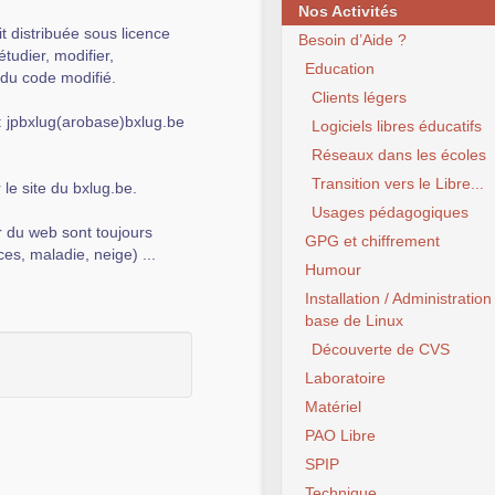
Nos Activités
t distribuée sous licence
Besoin d’Aide ?
tudier, modifier,
Education
du code modifié.
Clients légers
jpbxlug(arobase)bxlug.be
Logiciels libres éducatifs
Réseaux dans les écoles
Transition vers le Libre...
 le site du bxlug.be.
Usages pédagogiques
r du web sont toujours
GPG et chiffrement
es, maladie, neige) ...
Humour
Installation / Administration
base de Linux
Découverte de CVS
Laboratoire
Matériel
PAO Libre
SPIP
Technique