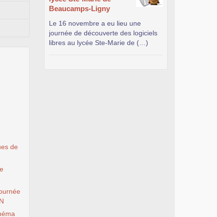
Beaucamps-Ligny
Le 16 novembre a eu lieu une
journée de découverte des logiciels
libres au lycée Ste-Marie de (…)
ues de
le
ournée
EN
inéma