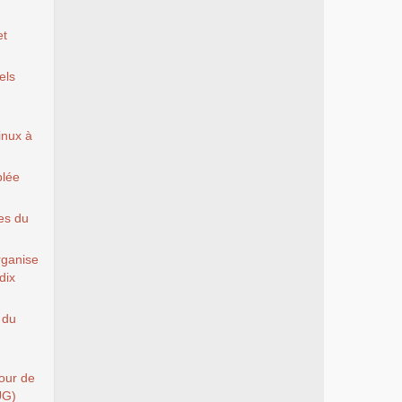
et
els
Linux à
blée
es du
rganise
dix
 du
Tour de
UG)