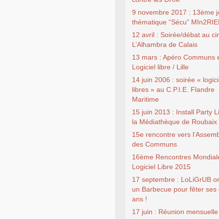
9 novembre 2017 : 13ème j
thématique “Sécu” MIn2RI
12 avril : Soirée/débat au c
L’Alhambra de Calais
13 mars : Apéro Communs 
Logiciel libre / Lille
14 juin 2006 : soirée « logici
libres » au C.P.I.E. Flandre
Maritime
15 juin 2013 : Install Party 
la Médiathèque de Roubaix
15e rencontre vers l’Assem
des Communs
16ème Rencontres Mondial
Logiciel Libre 2015
17 septembre : LoLiGrUB o
un Barbecue pour fêter ses 
ans !
17 juin : Réunion mensuelle