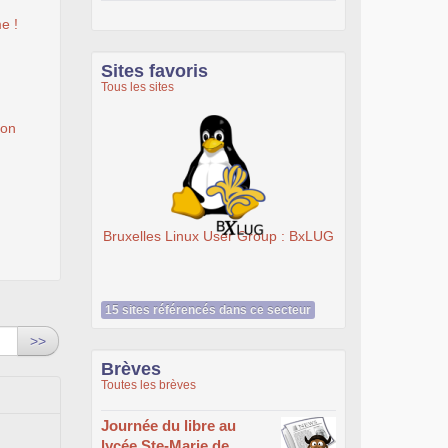
e !
Sites favoris
Tous les sites
ion
Bruxelles Linux User Group : BxLUG
15 sites référencés dans ce secteur
>>
Brèves
Toutes les brèves
Journée du libre au
lycée Ste-Marie de