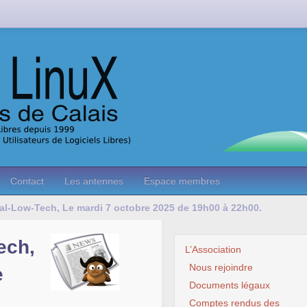
Contact
Les antennes
Espace membres
ocal-Low-Tech, Le mardi 7 octobre 2025 de 19h00 à 22h00.
ech,
L’Association
Nous rejoindre
e
Documents légaux
Comptes rendus des