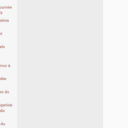
ournée
EN
inéma
et
els
Linux à
blée
es du
rganise
dix
 du