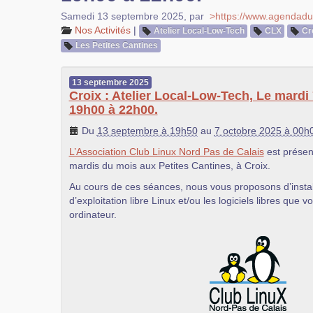
Samedi 13 septembre 2025
,
par
>https://www.agendadul
Nos Activités
|
Atelier Local-Low-Tech
CLX
Cr
Les Petites Cantines
13
septembre
2025
Croix : Atelier Local-Low-Tech, Le mardi
19h00 à 22h00.
Du
13 septembre à 19h50
au
7 octobre 2025 à 00h
L’Association Club Linux Nord Pas de Calais
est présen
mardis du mois aux Petites Cantines, à Croix.
Au cours de ces séances, nous vous proposons d’instal
d’exploitation libre Linux et/ou les logiciels libres que vo
ordinateur.