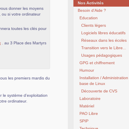
Nos Activités
z vous donner les moyens
Besoin d’Aide ?
, ou si votre ordinateur
Education
Clients légers
nnera toutes les clés pour
Logiciels libres éducatifs
Réseaux dans les écoles
x
. au 3 Place des Martyrs
Transition vers le Libre...
Usages pédagogiques
GPG et chiffrement
Humour
Installation / Administration
tous les premiers mardis du
base de Linux
Découverte de CVS
 le système d’exploitation
Laboratoire
votre ordinateur.
Matériel
PAO Libre
SPIP
Technique