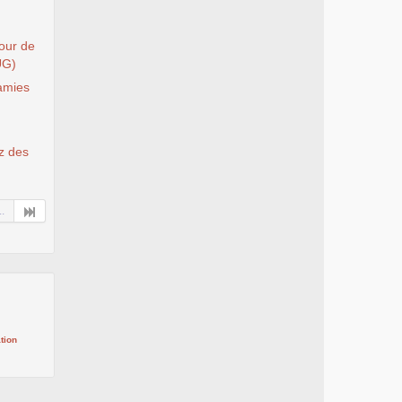
Tour de
UG)
 amies
ez des
..
tion