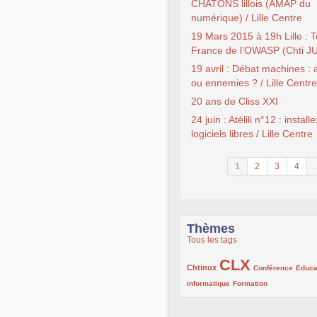
CHATONS lillois (AMAP du
numérique) / Lille Centre
19 Mars 2015 à 19h Lille : 
France de l’OWASP (Chti J
19 avril : Débat machines :
ou ennemies ? / Lille Centre
20 ans de Cliss XXI
24 juin : Atélili n°12 : install
logiciels libres / Lille Centre
1
2
3
4
.
Thèmes
Tous les tags
CLX
222/1002
1002/1002
132/1002
Chtinux
Conférence
Educa
119/1002
168/1002
informatique
Formation