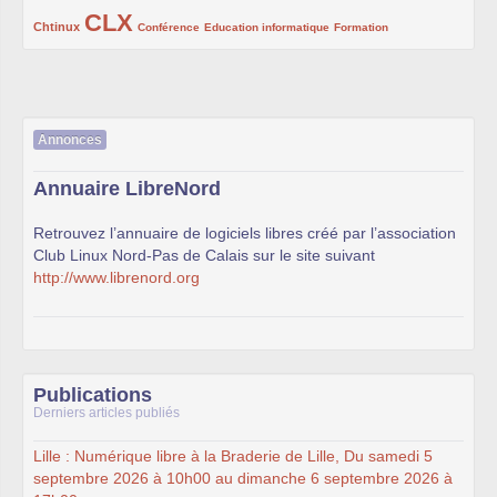
CLX
222/1002
1002/1002
132/1002
119/1002
168/1002
Chtinux
Conférence
Education informatique
Formation
Annonces
Annuaire LibreNord
Retrouvez l’annuaire de logiciels libres créé par l’association
Club Linux Nord-Pas de Calais sur le site suivant
http://www.librenord.org
Publications
Derniers articles publiés
Lille : Numérique libre à la Braderie de Lille, Du samedi 5
septembre 2026 à 10h00 au dimanche 6 septembre 2026 à