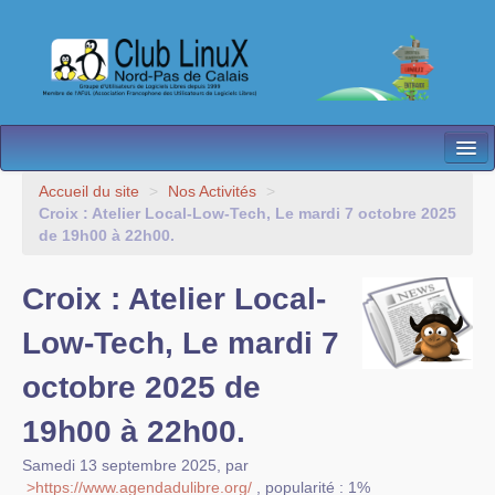
L’Association
Accueil du site
>
Nos Activités
>
Croix : Atelier Local-Low-Tech, Le mardi 7 octobre 2025
Nos Activités
de 19h00 à 22h00.
Besoin d’Aide ?
Croix : Atelier Local-
Contact
Low-Tech, Le mardi 7
Les antennes
octobre 2025 de
Espace membres
19h00 à 22h00.
Samedi 13 septembre 2025
,
par
>https://www.agendadulibre.org/
,
popularité : 1%