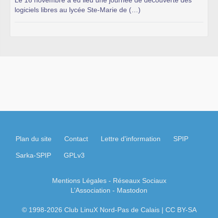
Le 16 novembre a eu lieu une journée de découverte des
logiciels libres au lycée Ste-Marie de (…)
Plan du site
Contact
Lettre d'information
SPIP
Sarka-SPIP
GPLv3
Mentions Légales
- Réseaux Sociaux
L’Association
-
Mastodon
© 1998-2026 Club LinuX Nord-Pas de Calais | CC BY-SA