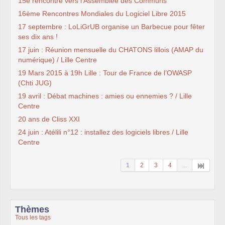
15e rencontre vers l’Assemblée des Communs
16ème Rencontres Mondiales du Logiciel Libre 2015
17 septembre : LoLiGrUB organise un Barbecue pour fêter
ses dix ans !
17 juin : Réunion mensuelle du CHATONS lillois (AMAP du
numérique) / Lille Centre
19 Mars 2015 à 19h Lille : Tour de France de l’OWASP
(Chti JUG)
19 avril : Débat machines : amies ou ennemies ? / Lille
Centre
20 ans de Cliss XXI
24 juin : Atélili n°12 : installez des logiciels libres / Lille
Centre
1
2
3
4
...
Thèmes
Tous les tags