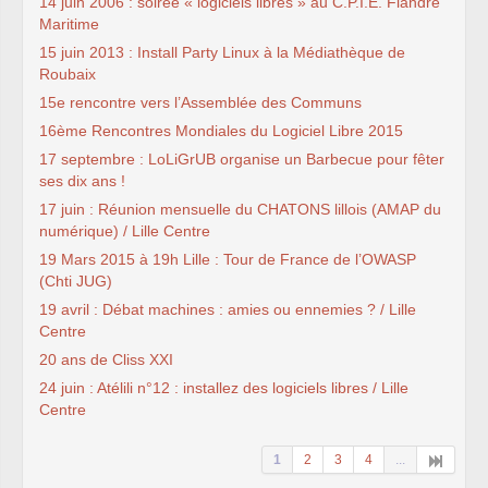
14 juin 2006 : soirée « logiciels libres » au C.P.I.E. Flandre
Maritime
15 juin 2013 : Install Party Linux à la Médiathèque de
Roubaix
15e rencontre vers l’Assemblée des Communs
16ème Rencontres Mondiales du Logiciel Libre 2015
17 septembre : LoLiGrUB organise un Barbecue pour fêter
ses dix ans !
17 juin : Réunion mensuelle du CHATONS lillois (AMAP du
numérique) / Lille Centre
19 Mars 2015 à 19h Lille : Tour de France de l’OWASP
(Chti JUG)
19 avril : Débat machines : amies ou ennemies ? / Lille
Centre
20 ans de Cliss XXI
24 juin : Atélili n°12 : installez des logiciels libres / Lille
Centre
1
2
3
4
...