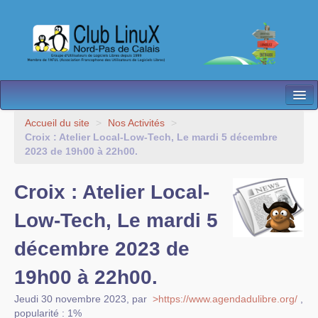
L’Association
Accueil du site
>
Nos Activités
>
Croix : Atelier Local-Low-Tech, Le mardi 5 décembre
Nos Activités
2023 de 19h00 à 22h00.
Besoin d’Aide ?
Croix : Atelier Local-
Contact
Low-Tech, Le mardi 5
Les antennes
décembre 2023 de
Espace membres
19h00 à 22h00.
Jeudi 30 novembre 2023
,
par
>https://www.agendadulibre.org/
,
popularité : 1%