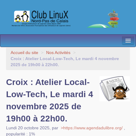
L’Association
Accueil du site
>
Nos Activités
>
Croix : Atelier Local-Low-Tech, Le mardi 4 novembre
Nos Activités
2025 de 19h00 à 22h00.
Besoin d’Aide ?
Croix : Atelier Local-
Contact
Low-Tech, Le mardi 4
Les antennes
novembre 2025 de
Espace membres
19h00 à 22h00.
Lundi 20 octobre 2025
,
par
>https://www.agendadulibre.org/
,
popularité : 1%