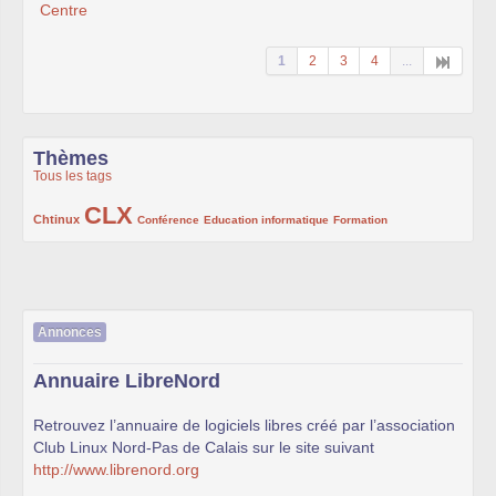
Centre
1
2
3
4
...
Thèmes
Tous les tags
CLX
222/1002
1002/1002
132/1002
119/1002
168/1002
Chtinux
Conférence
Education informatique
Formation
Annonces
Annuaire LibreNord
Retrouvez l’annuaire de logiciels libres créé par l’association
Club Linux Nord-Pas de Calais sur le site suivant
http://www.librenord.org