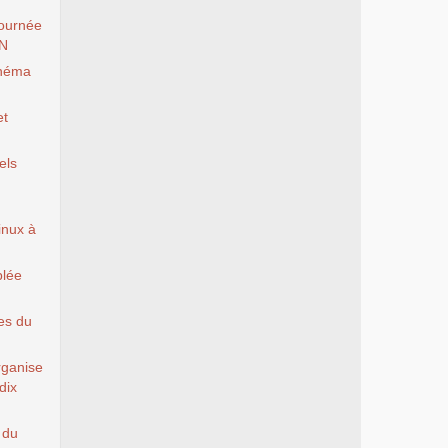
ournée
EN
inéma
et
els
Linux à
blée
es du
rganise
dix
 du