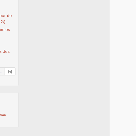
Tour de
UG)
 amies
ez des
..
tion