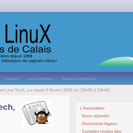
Contact
Les antennes
Espace membres
cal-Low-Tech, Le mardi 3 février 2026 de 19h00 à 22h00.
ech,
L’Association
Nous rejoindre
Documents légaux
Comptes rendus des