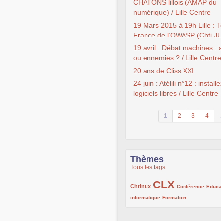
CHATONS lillois (AMAP du
numérique) / Lille Centre
19 Mars 2015 à 19h Lille : 
France de l’OWASP (Chti J
19 avril : Débat machines :
ou ennemies ? / Lille Centre
20 ans de Cliss XXI
24 juin : Atélili n°12 : install
logiciels libres / Lille Centre
1
2
3
4
.
Thèmes
Tous les tags
CLX
222/1002
1002/1002
132/1002
Chtinux
Conférence
Educa
119/1002
168/1002
informatique
Formation