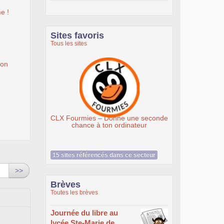
e !
Sites favoris
Tous les sites
ion
Ateliers du Libre à Roubaix
 Donne une seconde
ton ordinateur
15 sites référencés dans ce secteur
>>
Brèves
Toutes les brèves
Journée du libre au
lycée Ste-Marie de