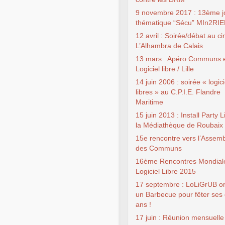
9 novembre 2017 : 13ème j
thématique “Sécu” MIn2RI
12 avril : Soirée/débat au c
L’Alhambra de Calais
13 mars : Apéro Communs 
Logiciel libre / Lille
14 juin 2006 : soirée « logici
libres » au C.P.I.E. Flandre
Maritime
15 juin 2013 : Install Party 
la Médiathèque de Roubaix
15e rencontre vers l’Assem
des Communs
16ème Rencontres Mondial
Logiciel Libre 2015
17 septembre : LoLiGrUB o
un Barbecue pour fêter ses 
ans !
17 juin : Réunion mensuelle