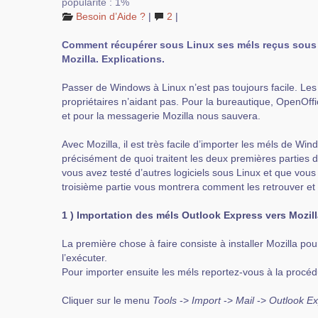
popularité : 1%
Besoin d’Aide ?
|
2
|
Comment récupérer sous Linux ses méls reçus sous
Mozilla. Explications.
Passer de Windows à Linux n’est pas toujours facile. Les 
propriétaires n’aidant pas. Pour la bureautique, OpenOffic
et pour la messagerie Mozilla nous sauvera.
Avec Mozilla, il est très facile d’importer les méls de Win
précisément de quoi traitent les deux premières parties de 
vous avez testé d’autres logiciels sous Linux et que vous 
troisième partie vous montrera comment les retrouver et 
1 ) Importation des méls Outlook Express vers Mozil
La première chose à faire consiste à installer Mozilla p
l’exécuter.
Pour importer ensuite les méls reportez-vous à la procéd
Cliquer sur le menu
Tools
->
Import
->
Mail
->
Outlook E