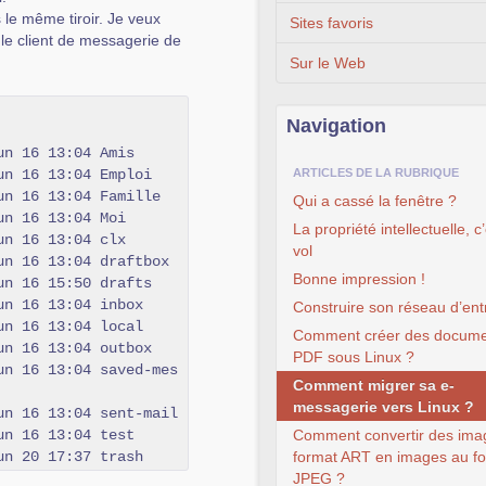
s le même tiroir. Je veux
Sites favoris
 le client de messagerie de
Sur le Web
Navigation
n 16 13:04 Amis

n 16 13:04 Emploi

ARTICLES DE LA RUBRIQUE
n 16 13:04 Famille

Qui a cassé la fenêtre ?
n 16 13:04 Moi

La propriété intellectuelle, c’
n 16 13:04 clx

vol
n 16 13:04 draftbox

Bonne impression !
n 16 15:50 drafts

n 16 13:04 inbox

Construire son réseau d’ent
n 16 13:04 local

Comment créer des docume
n 16 13:04 outbox

PDF sous Linux ?
un 16 13:04 saved-mes
Comment migrer sa e-
messagerie vers Linux ?
n 16 13:04 sent-mail

n 16 13:04 test

Comment convertir des ima
-rwxr-xr-x    1 alebry   users           0 jun 20 17:37 trash      
format ART en images au f
JPEG ?