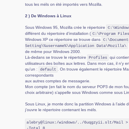
tous les méls on été importés vers Mozilla.
2 ) De Windows à Linux
Sous Windows 95, Mozilla crée le répertoire
C:\Window
différent du répertoire d’installation (
C:\Program File
Windows XP ce répertoire se trouve dans
C:\Document
Setting\%username%\Application Data\Mozilla\
de même pour Windows 2000.
Là-dedans se trouve le répertoire
qui contien
Profiles
utilisateurs des boîtes aux lettres. Dans mon cas, il n’y e
qu’un :
. On trouve également le répertoire Mai
default
correspondants
aux autres comptes de messagerie.
Mon compte (en fait le nom du serveur POP3 de mon four
choix arbitraire) s’appelle sous Windows comme sous Lin
Sous Linux, je monte donc la partition Windows à l’aide
j’ouvre le répertoire contenant les méls.
alebry@linux:/windows/../6uqgzyii.slt/Mail > 
-Total 8
