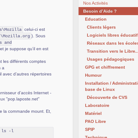
Nos Activités
Besoin d’Aide ?
Education
Clients légers
celui-ci est
s\Mozilla
Logiciels libres éducati
). Sous
s\Mozilla.org
s and
Réseaux dans les école
et je suppose qu’il en est
Transition vers le Libre..
Usages pédagogiques
t les différents comptes
GPG et chiffrement
n a
l avec d’autres répertoires
Humour
Installation / Administrat
base de Linux
nisseur d’accès Internet -
Découverte de CVS
ux "pop.laposte.net"
Laboratoire
 de la commande mount. Et,
Matériel
PAO Libre
SPIP
ls -l

Technique