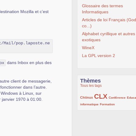
Glossaire des termes
destination Mozilla et c’est
Informatiques
Articles de loi Français (God
co...)
Alphabet cyrillique et autres
exotiques
t/Mail/pop.laposte.ne
WineX
La GPL version 2
dans Inbox en plus des
ox
Thèmes
autre client de messagerie,
Tous les tags
fonctionner dans l’autre.
e Windows à Linux, sur
CLX
222/1002
1002/1002
132/1002
Chtinux
Conférence
Educa
 janvier 1970 à 01:00.
119/1002
168/1002
informatique
Formation