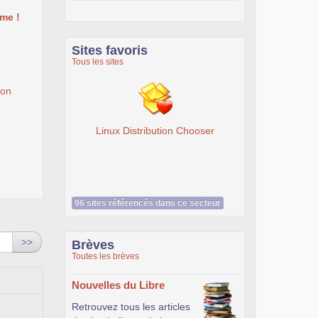
me !
Sites favoris
Tous les sites
ion
ibution Chooser
Livre SSL VPN - J. Steinberg, T.
Speed - Accès Web et extranets
sécurisés - Librairie Eyrolles
96 sites référencés dans ce secteur
>>
Brèves
Toutes les brèves
Nouvelles du Libre
Retrouvez tous les articles