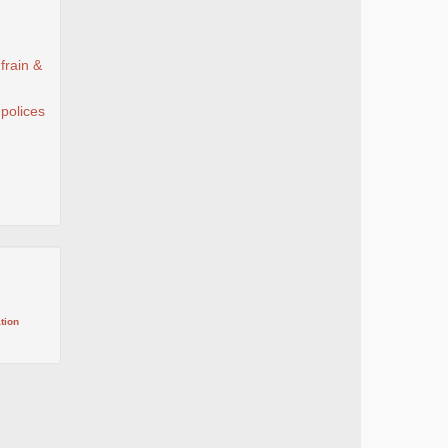
frain &
 polices
tion