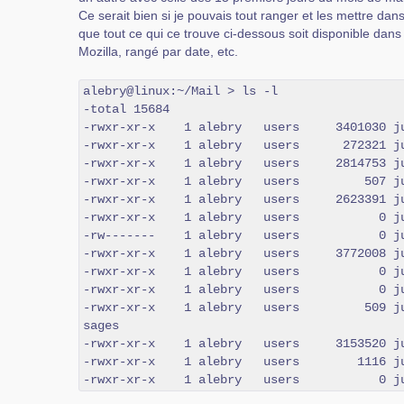
Ce serait bien si je pouvais tout ranger et les mettre dan
que tout ce qui ce trouve ci-dessous soit disponible dans
Mozilla, rangé par date, etc.
alebry@linux:~/Mail > ls -l

-total 15684

-rwxr-xr-x    1 alebry   users     3401030 ju
-rwxr-xr-x    1 alebry   users      272321 ju
-rwxr-xr-x    1 alebry   users     2814753 ju
-rwxr-xr-x    1 alebry   users         507 ju
-rwxr-xr-x    1 alebry   users     2623391 ju
-rwxr-xr-x    1 alebry   users           0 ju
-rw-------    1 alebry   users           0 ju
-rwxr-xr-x    1 alebry   users     3772008 ju
-rwxr-xr-x    1 alebry   users           0 ju
-rwxr-xr-x    1 alebry   users           0 ju
-rwxr-xr-x    1 alebry   users         509 j
sages

-rwxr-xr-x    1 alebry   users     3153520 ju
-rwxr-xr-x    1 alebry   users        1116 ju