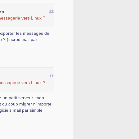
#
nn
essagerie vers Linux ?
exporter les messages de
e ? (incredimail par
#
essagerie vers Linux ?
un petit serveur imap....
t du coup migrer n’importe
giciels mail par simple