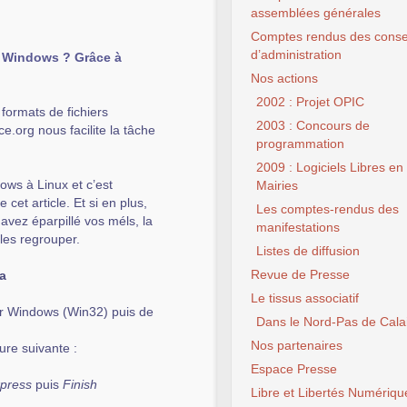
assemblées générales
Comptes rendus des conse
d’administration
 Windows ? Grâce à
Nos actions
2002 : Projet OPIC
formats de fichiers
2003 : Concours de
e.org nous facilite la tâche
programmation
2009 : Logiciels Libres en
dows à Linux et c’est
Mairies
cet article. Et si en plus,
Les comptes-rendus des
avez éparpillé vos méls, la
manifestations
les regrouper.
Listes de diffusion
Revue de Presse
la
Le tissus associatif
our Windows (Win32) puis de
Dans le Nord-Pas de Cala
Nos partenaires
ure suivante :
Espace Presse
xpress
puis
Finish
Libre et Libertés Numériqu