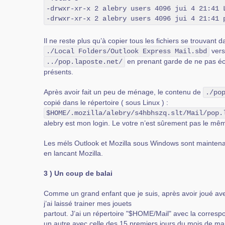
-drwxr-xr-x 2 alebry users 4096 jui 4 21:41 L
-drwxr-xr-x 2 alebry users 4096 jui 4 21:41 
Il ne reste plus qu’à copier tous les fichiers se trouvant d
vers
./Local Folders/Outlook Express Mail.sbd
en prenant garde de ne pas écr
../pop.laposte.net/
présents.
Après avoir fait un peu de ménage, le contenu de
./po
copié dans le répertoire ( sous Linux ) :
$HOME/.mozilla/alebry/s4hbhszq.slt/Mail/pop.
alebry est mon login. Le votre n’est sûrement pas le mê
Les méls Outlook et Mozilla sous Windows sont maintena
en lancant Mozilla.
3 ) Un coup de balai
Comme un grand enfant que je suis, après avoir joué avec
j’ai laissé trainer mes jouets
partout. J’ai un répertoire "$HOME/Mail" avec la corres
un autre avec celle des 15 premiers jours du mois de mai