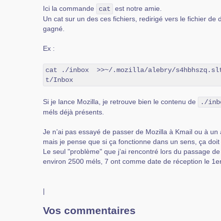
Ici la commande
est notre amie.
cat
Un cat sur un des ces fichiers, redirigé vers le fichier de 
gagné.
Ex :
cat ./inbox  >>~/.mozilla/alebry/s4hbhszq.sl
t/Inbox
Si je lance Mozilla, je retrouve bien le contenu de
./inb
méls déjà présents.
Je n’ai pas essayé de passer de Mozilla à Kmail ou à un 
mais je pense que si ça fonctionne dans un sens, ça doit 
Le seul "problème" que j’ai rencontré lors du passage d
environ 2500 méls, 7 ont comme date de réception le 1er
|
Vos commentaires