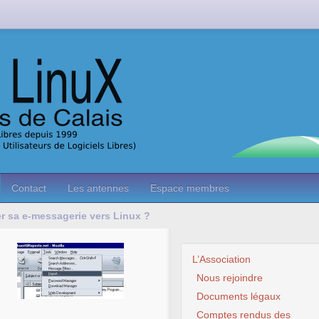
Contact
Les antennes
Espace membres
 sa e-messagerie vers Linux ?
L’Association
Nous rejoindre
Documents légaux
Comptes rendus des