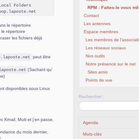
ocal Folders

RPM : Faites-le vous mê
pop.laposte.net
Contact
Les antennes
ans le répertoire
 le répertoire
Espace membres
aser les fichiers déjà
Les membres de l’associat
Les réseaux sociaux
Nos outils
peut être
Linux Distr
p.laposte.net
Notre présence sur le net
(Sachant qu’
laposte.net
Sites amis
me)
Points de vue
nt disponibles sous Linux
Rechercher :
 Kmail, Mutt et j’en passe,
Agenda
pondance du mois dernier,
Mots-clés
.