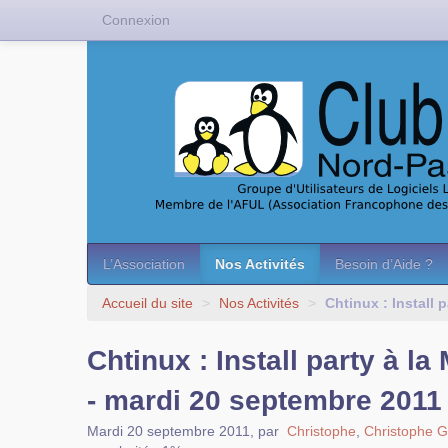
Connexion
L’Association
Nos Activités
Besoin d’Aide ?
Accueil du site
>
Nos Activités
>
Chtinux : Install 
Chtinux : Install party à l
- mardi 20 septembre 2011
Mardi 20 septembre 2011
,
par
Christophe
,
Christophe 