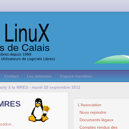
Contact
Les antennes
Espace membres
party à la MRES - mardi 20 septembre 2011
a MRES
L’Association
Nous rejoindre
Documents légaux
Goddon
,
Comptes rendus des