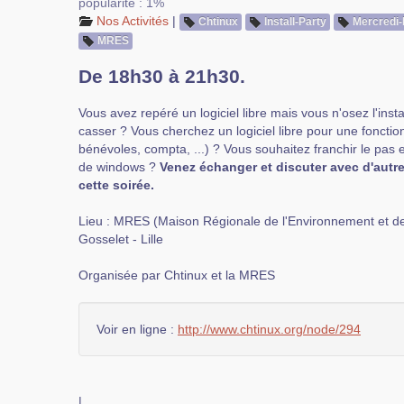
popularité : 1%
Nos Activités
|
Chtinux
Install-Party
Mercredi-
MRES
De 18h30 à 21h30.
Vous avez repéré un logiciel libre mais vous n'osez l'insta
casser ? Vous cherchez un logiciel libre pour une fonction
bénévoles, compta, ...) ? Vous souhaitez franchir le pas et
de windows ?
Venez échanger et discuter avec d'autr
cette soirée.
Lieu : MRES (Maison Régionale de l'Environnement et des
Gosselet - Lille
Organisée par Chtinux et la MRES
Voir en ligne :
http://www.chtinux.org/node/294
|