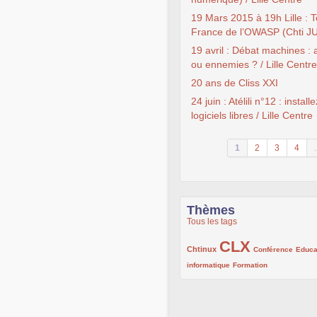
19 Mars 2015 à 19h Lille : 
France de l’OWASP (Chti J
19 avril : Débat machines :
ou ennemies ? / Lille Centre
20 ans de Cliss XXI
24 juin : Atélili n°12 : install
logiciels libres / Lille Centre
1
2
3
4
.
Thèmes
Tous les tags
CLX
222/1002
1002/1002
132/1002
Chtinux
Conférence
Educa
119/1002
168/1002
informatique
Formation