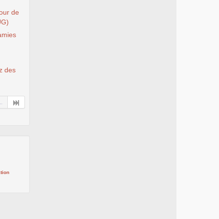
Tour de
UG)
 amies
ez des
..
tion