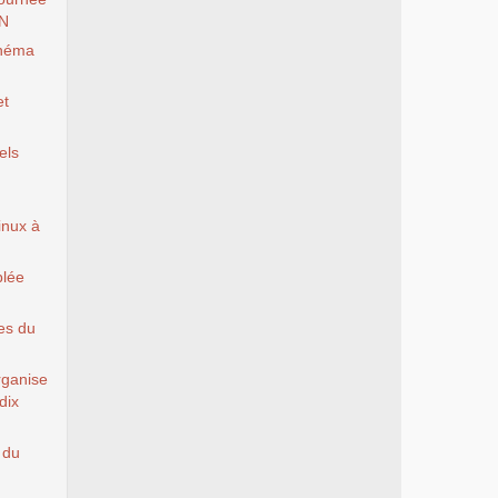
EN
inéma
et
els
Linux à
blée
es du
rganise
dix
 du