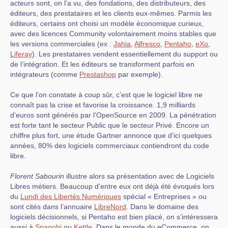
acteurs sont, on l’a vu, des fondations, des distributeurs, des
éditeurs, des prestataires et les clients eux-mêmes. Parmis les
éditeurs, certains ont choisi un modèle économique curieux,
avec des licences Community volontairement moins stables que
les versions commerciales (ex :
Jahia
,
Alfresco
,
Pentaho
,
eXo
,
Liferay
). Les prestataires vendent essentiellement du support ou
de l’intégration. Et les éditeurs se transforment parfois en
intégrateurs (comme
Prestashop
par exemple).
Ce que l’on constate à coup sûr, c’est que le logiciel libre ne
connaît pas la crise et favorise la croissance. 1,9 milliards
d’euros sont générés par l’OpenSource en 2009. La pénétration
est forte tant le secteur Public que le secteur Privé. Encore un
chiffre plus fort, une étude Gartner annonce que d’ici quelques
années, 80% des logiciels commerciaux contiendront du code
libre.
Florent Sabourin
illustre alors sa présentation avec de Logiciels
Libres métiers. Beaucoup d’entre eux ont déjà été évoqués lors
du
Lundi des Libertés Numériques
spécial « Entreprises » ou
sont cités dans l’annuaire
LibreNord
. Dans le domaine des
logiciels décisionnels, si Pentaho est bien placé, on s’intéressera
aussi à
Spagobi
ou
Kettle
. Dans le monde du eCommerce, on