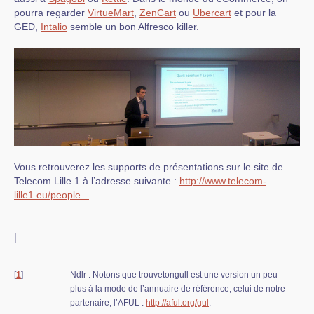
pourra regarder
VirtueMart
,
ZenCart
ou
Ubercart
et pour la
GED,
Intalio
semble un bon Alfresco killer.
Vous retrouverez les supports de présentations sur le site de
Telecom Lille 1 à l’adresse suivante :
http://www.telecom-
lille1.eu/people...
|
[
1
]
Ndlr : Notons que trouvetongull est une version un peu
plus à la mode de l’annuaire de référence, celui de notre
partenaire, l’AFUL :
http://aful.org/gul
.