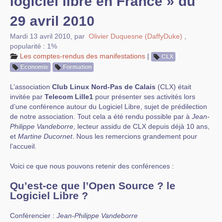
logiciel libre en France » du
29 avril 2010
Mardi 13 avril 2010
,
par
Olivier Duquesne (DaffyDuke)
,
popularité : 1%
Les comptes-rendus des manifestations
|
CLX
Economie
Formation
L’association
Club Linux Nord-Pas de Calais
(CLX) était
invitée par
Telecom Lille1
pour présenter ses activités lors
d’une conférence autour du Logiciel Libre, sujet de prédilection
de notre association. Tout cela a été rendu possible par à
Jean-
Philippe Vandeborre
, lecteur assidu de CLX depuis déjà 10 ans,
et
Martine Ducornet
. Nous les remercions grandement pour
l’accueil.
Voici ce que nous pouvons retenir des conférences :
Qu’est-ce que l’Open Source ? le
Logiciel Libre ?
Conférencier :
Jean-Philippe Vandeborre