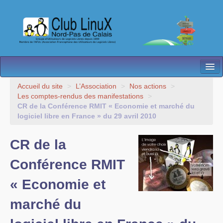
L’Association
Accueil du site
>
L’Association
>
Nos actions
>
Les comptes-rendus des manifestations
>
Nos Activités
CR de la Conférence RMIT « Economie et marché du
logiciel libre en France » du 29 avril 2010
Besoin d’Aide ?
CR de la
Contact
Conférence RMIT
Les antennes
« Economie et
Espace membres
marché du