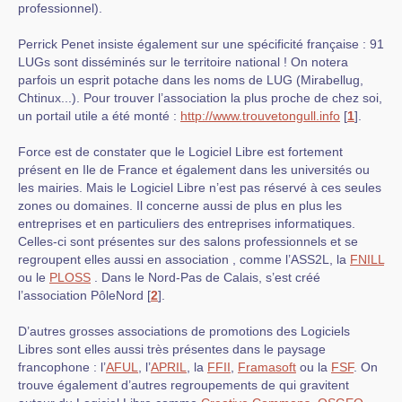
professionnel).
Perrick Penet insiste également sur une spécificité française : 91
LUGs sont disséminés sur le territoire national ! On notera
parfois un esprit potache dans les noms de LUG (Mirabellug,
Chtinux...). Pour trouver l’association la plus proche de chez soi,
un portail utile a été monté :
http://www.trouvetongull.info
[
1
]
.
Force est de constater que le Logiciel Libre est fortement
présent en Ile de France et également dans les universités ou
les mairies. Mais le Logiciel Libre n’est pas réservé à ces seules
zones ou domaines. Il concerne aussi de plus en plus les
entreprises et en particuliers des entreprises informatiques.
Celles-ci sont présentes sur des salons professionnels et se
regroupent elles aussi en association , comme l’ASS2L, la
FNILL
ou le
PLOSS
. Dans le Nord-Pas de Calais, s’est créé
l’association PôleNord
[
2
]
.
D’autres grosses associations de promotions des Logiciels
Libres sont elles aussi très présentes dans le paysage
francophone : l’
AFUL
, l’
APRIL
, la
FFII
,
Framasoft
ou la
FSF
. On
trouve également d’autres regroupements de qui gravitent