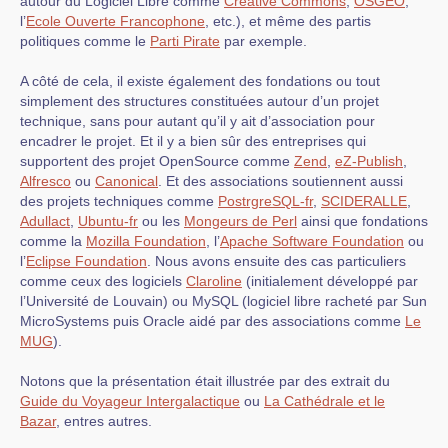
autour du Logiciel Libre comme
Creative Commons
,
OSGEO
,
l’
Ecole Ouverte Francophone
, etc.), et même des partis
politiques comme le
Parti Pirate
par exemple.
A côté de cela, il existe également des fondations ou tout
simplement des structures constituées autour d’un projet
technique, sans pour autant qu’il y ait d’association pour
encadrer le projet. Et il y a bien sûr des entreprises qui
supportent des projet OpenSource comme
Zend
,
eZ-Publish
,
Alfresco
ou
Canonical
. Et des associations soutiennent aussi
des projets techniques comme
PostrgreSQL-fr
,
SCIDERALLE
,
Adullact
,
Ubuntu-fr
ou les
Mongeurs de Perl
ainsi que fondations
comme la
Mozilla Foundation
, l’
Apache Software Foundation
ou
l’
Eclipse Foundation
. Nous avons ensuite des cas particuliers
comme ceux des logiciels
Claroline
(initialement développé par
l’Université de Louvain) ou MySQL (logiciel libre racheté par Sun
MicroSystems puis Oracle aidé par des associations comme
Le
MUG
).
Notons que la présentation était illustrée par des extrait du
Guide du Voyageur Intergalactique
ou
La Cathédrale et le
Bazar
, entres autres.