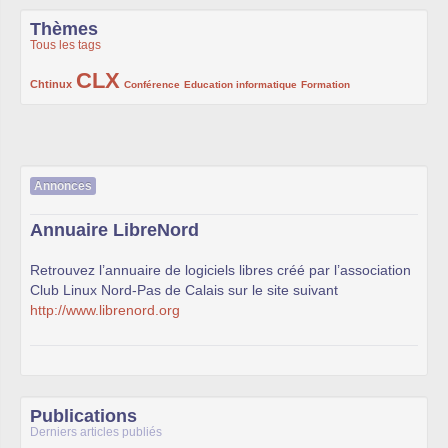
Thèmes
Tous les tags
CLX
222/1002
1002/1002
132/1002
119/1002
168/1002
Chtinux
Conférence
Education informatique
Formation
Annonces
Annuaire LibreNord
Retrouvez l’annuaire de logiciels libres créé par l’association
Club Linux Nord-Pas de Calais sur le site suivant
http://www.librenord.org
Publications
Derniers articles publiés