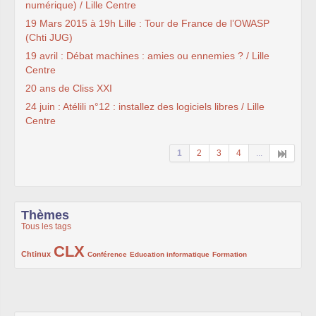
numérique) / Lille Centre
19 Mars 2015 à 19h Lille : Tour de France de l’OWASP
(Chti JUG)
19 avril : Débat machines : amies ou ennemies ? / Lille
Centre
20 ans de Cliss XXI
24 juin : Atélili n°12 : installez des logiciels libres / Lille
Centre
1
2
3
4
...
Thèmes
Tous les tags
CLX
222/1002
1002/1002
132/1002
119/1002
168/1002
Chtinux
Conférence
Education informatique
Formation