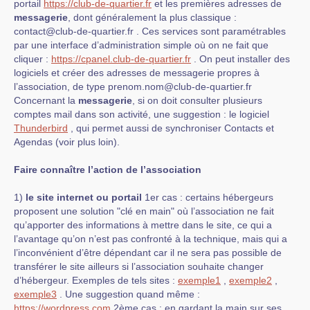
portail
https://club-de-quartier.fr
et les premières adresses de
messagerie
, dont généralement la plus classique :
contact@club-de-quartier.fr . Ces services sont paramétrables
par une interface d’administration simple où on ne fait que
cliquer :
https://cpanel.club-de-quartier.fr
. On peut installer des
logiciels et créer des adresses de messagerie propres à
l’association, de type prenom.nom@club-de-quartier.fr
Concernant la
messagerie
, si on doit consulter plusieurs
comptes mail dans son activité, une suggestion : le logiciel
Thunderbird
, qui permet aussi de synchroniser Contacts et
Agendas (voir plus loin).
Faire connaître l’action de l’association
1)
le site internet ou portail
1er cas : certains hébergeurs
proposent une solution "clé en main" où l’association ne fait
qu’apporter des informations à mettre dans le site, ce qui a
l’avantage qu’on n’est pas confronté à la technique, mais qui a
l’inconvénient d’être dépendant car il ne sera pas possible de
transférer le site ailleurs si l’association souhaite changer
d’hébergeur. Exemples de tels sites :
exemple1
,
exemple2
,
exemple3
. Une suggestion quand même :
https://wordpress.com
2ème cas : en gardant la main sur ses