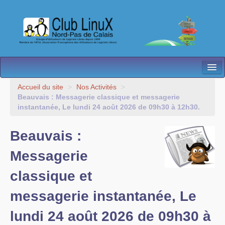
L’Association
Accueil du site
>
Nos Activités
>
Beauvais : Messagerie classique et messagerie
Nos Activités
instantanée, Le lundi 24 août 2026 de 09h30 à 12h30.
Besoin d’Aide ?
Beauvais :
Contact
Messagerie
Les antennes
classique et
Espace membres
messagerie instantanée, Le
lundi 24 août 2026 de 09h30 à