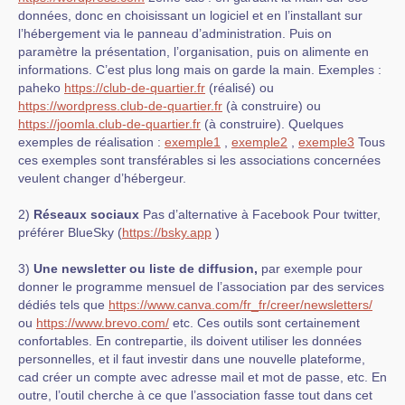
données, donc en choisissant un logiciel et en l’installant sur
l’hébergement via le panneau d’administration. Puis on
paramètre la présentation, l’organisation, puis on alimente en
informations. C’est plus long mais on garde la main. Exemples :
paheko
https://club-de-quartier.fr
(réalisé) ou
https://wordpress.club-de-quartier.fr
(à construire) ou
https://joomla.club-de-quartier.fr
(à construire). Quelques
exemples de réalisation :
exemple1
,
exemple2
,
exemple3
Tous
ces exemples sont transférables si les associations concernées
veulent changer d’hébergeur.
2)
Réseaux sociaux
Pas d’alternative à Facebook Pour twitter,
préférer BlueSky (
https://bsky.app
)
3)
Une newsletter ou liste de diffusion,
par exemple pour
donner le programme mensuel de l’association par des services
dédiés tels que
https://www.canva.com/fr_fr/creer/newsletters/
ou
https://www.brevo.com/
etc. Ces outils sont certainement
confortables. En contrepartie, ils doivent utiliser les données
personnelles, et il faut investir dans une nouvelle plateforme,
cad créer un compte avec adresse mail et mot de passe, etc. En
outre, l’outil cherche à ce que l’association fasse tout dans cet