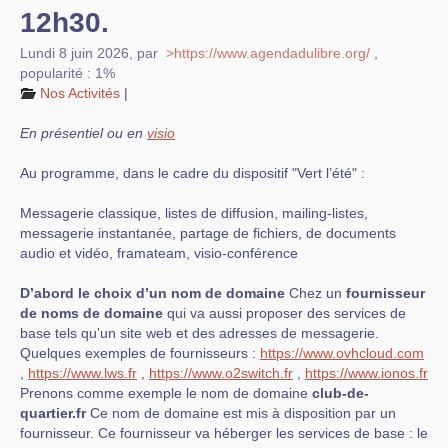
12h30.
Lundi 8 juin 2026
,
par
>https://www.agendadulibre.org/
,
popularité : 1%
Nos Activités
|
En présentiel ou en
visio
Au programme, dans le cadre du dispositif "Vert l’été" :
Messagerie classique, listes de diffusion, mailing-listes,
messagerie instantanée, partage de fichiers, de documents
audio et vidéo, framateam, visio-conférence
D’abord le choix d’un nom de domaine
Chez un
fournisseur
de noms de domaine
qui va aussi proposer des services de
base tels qu’un site web et des adresses de messagerie.
Quelques exemples de fournisseurs :
https://www.ovhcloud.com
,
https://www.lws.fr
,
https://www.o2switch.fr
,
https://www.ionos.fr
Prenons comme exemple le nom de domaine
club-de-
quartier.fr
Ce nom de domaine est mis à disposition par un
fournisseur. Ce fournisseur va héberger les services de base : le