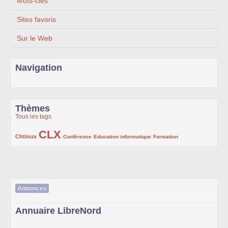
Mots-clés
Sites favoris
Sur le Web
Navigation
Thèmes
Tous les tags
CLX
222/1002
1002/1002
132/1002
119/1002
168/1002
Chtinux
Conférence
Education informatique
Formation
Annonces
Annuaire LibreNord