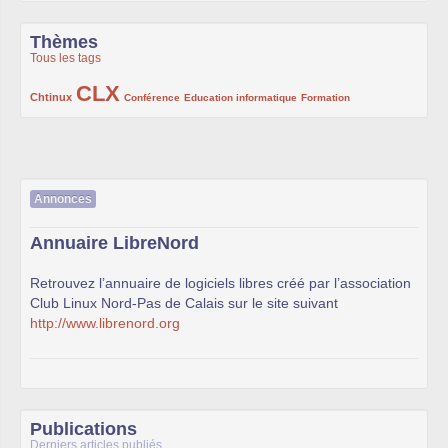
Thèmes
Tous les tags
CLX
222/1002
1002/1002
132/1002
119/1002
168/1002
Chtinux
Conférence
Education informatique
Formation
Annonces
Annuaire LibreNord
Retrouvez l’annuaire de logiciels libres créé par l’association
Club Linux Nord-Pas de Calais sur le site suivant
http://www.librenord.org
Publications
Derniers articles publiés