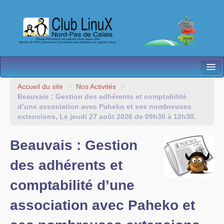
L’Association
Accueil du site
>
Nos Activités
>
Beauvais : Gestion des adhérents et comptabilité
Nos Activités
d’une association avec Paheko et ses nombreuses
extensions, Le jeudi 27 août 2026 de 09h30 à 12h30.
Besoin d’Aide ?
Beauvais : Gestion
Contact
des adhérents et
Les antennes
comptabilité d’une
Espace membres
association avec Paheko et