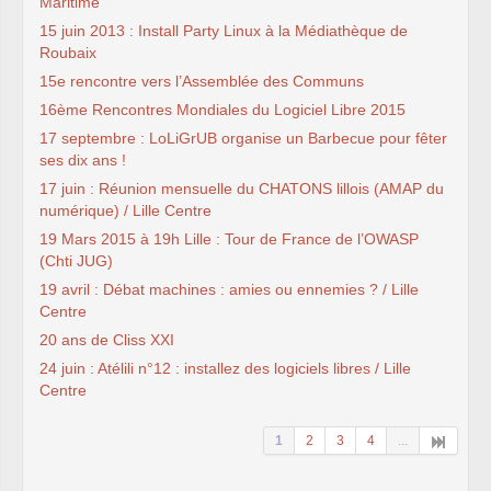
Maritime
15 juin 2013 : Install Party Linux à la Médiathèque de
Roubaix
15e rencontre vers l’Assemblée des Communs
16ème Rencontres Mondiales du Logiciel Libre 2015
17 septembre : LoLiGrUB organise un Barbecue pour fêter
ses dix ans !
17 juin : Réunion mensuelle du CHATONS lillois (AMAP du
numérique) / Lille Centre
19 Mars 2015 à 19h Lille : Tour de France de l’OWASP
(Chti JUG)
19 avril : Débat machines : amies ou ennemies ? / Lille
Centre
20 ans de Cliss XXI
24 juin : Atélili n°12 : installez des logiciels libres / Lille
Centre
1
2
3
4
...