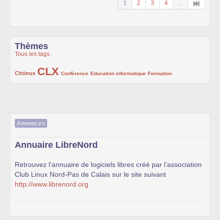
1
2
3
4
...
Thèmes
Tous les tags
CLX
222/1002
1002/1002
132/1002
119/1002
168/1002
Chtinux
Conférence
Education informatique
Formation
Annonces
Annuaire LibreNord
Retrouvez l’annuaire de logiciels libres créé par l’association
Club Linux Nord-Pas de Calais sur le site suivant
http://www.librenord.org