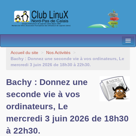
L’Association
Accueil du site
>
Nos Activités
>
Bachy : Donnez une seconde vie à vos ordinateurs, Le
Nos Activités
mercredi 3 juin 2026 de 18h30 à 22h30.
Besoin d’Aide ?
Bachy : Donnez une
Contact
seconde vie à vos
Les antennes
ordinateurs, Le
Espace membres
mercredi 3 juin 2026 de 18h30
à 22h30.