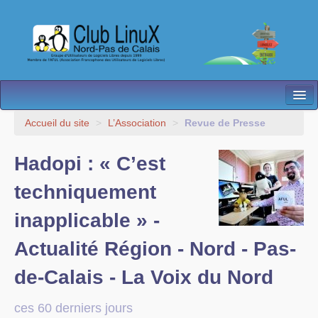
L’Association
Accueil du site
>
L’Association
>
Revue de Presse
Nos Activités
Hadopi : « C’est
Besoin d’Aide ?
techniquement
Contact
inapplicable » -
Les antennes
Actualité Région - Nord - Pas-
Espace membres
de-Calais - La Voix du Nord
ces 60 derniers jours