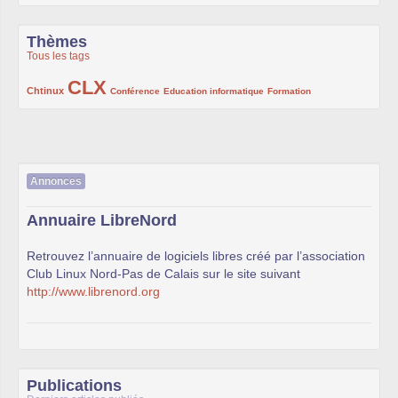
Thèmes
Tous les tags
CLX
222/1002
1002/1002
132/1002
119/1002
168/1002
Chtinux
Conférence
Education informatique
Formation
Annonces
Annuaire LibreNord
Retrouvez l’annuaire de logiciels libres créé par l’association
Club Linux Nord-Pas de Calais sur le site suivant
http://www.librenord.org
Publications