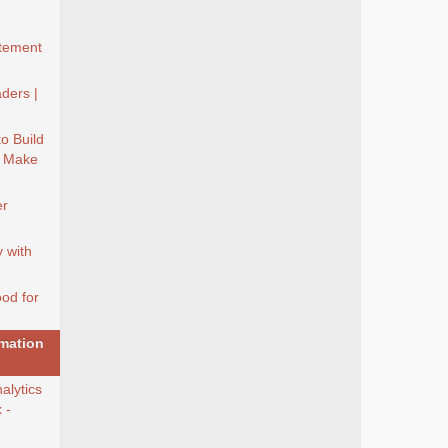
ètement
ders |
to Build
- Make
er
y with
od for
mation
lytics
 -