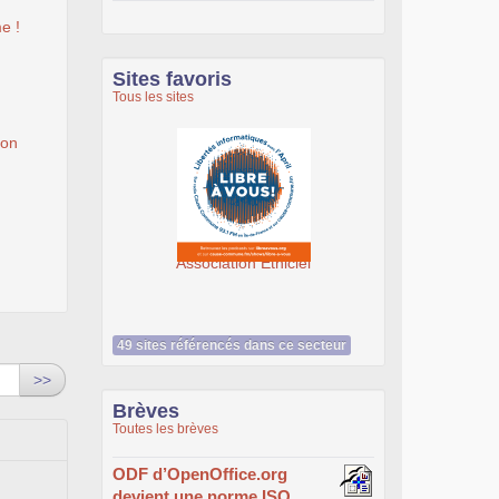
e !
Sites favoris
Tous les sites
ion
ion Éthiciel
SeenThis - clx_asso_fr
49 sites référencés dans ce secteur
>>
Brèves
Toutes les brèves
ODF d’OpenOffice.org
devient une norme ISO