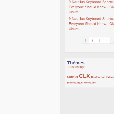
9 Nautilus Keyboard Shortc
Everyone Should Know - O
Ubuntu !
9 Nautilus Keyboard Shortc
Everyone Should Know - O
Ubuntu !
1
2
3
4
.
Thèmes
Tous les tags
CLX
222/1002
1002/1002
132/1002
Chtinux
Conférence
Educa
119/1002
168/1002
informatique
Formation