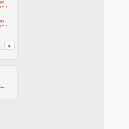
uts
MG !
uts
MG !
..
tion