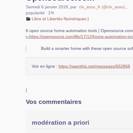
Samedi 6 janvier 2018
,
par
clx_asso_fr (@clx_asso)
,
popularité : 1%
Libre et Libertés Numériques
|
6 open source home automation tools | Opensource.com
▻
https://
opensource.com
/
life/
17/12/
home-automation-too
Build a smarter home with these open source sof
Voir en ligne :
https://seenthis.net/messages/652868
|
Vos commentaires
modération a priori