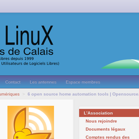
Contact
Les antennes
Espace membres
Numériques
>
6 open source home automation tools | Opensourc
L’Association
Nous rejoindre
Documents légaux
Comptes rendus des