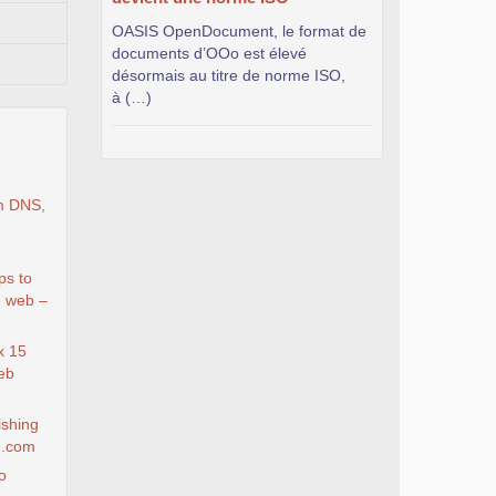
OASIS OpenDocument, le format de
documents d’OOo est élevé
désormais au titre de norme ISO,
à (…)
m DNS,
e
ps to
e web –
x 15
eb
ishing
e.com
o