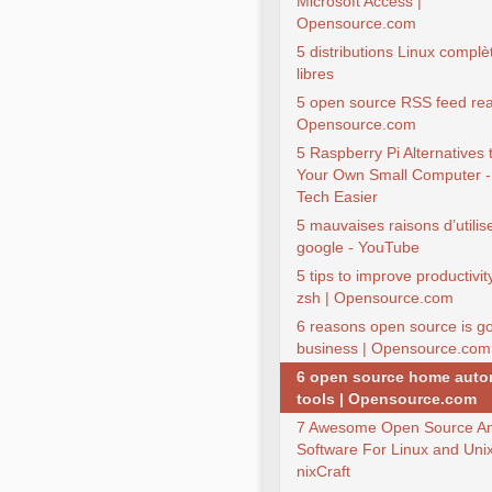
Microsoft Access |
Opensource.com
5 distributions Linux compl
libres
5 open source RSS feed rea
Opensource.com
5 Raspberry Pi Alternatives 
Your Own Small Computer 
Tech Easier
5 mauvaises raisons d’utilis
google - YouTube
5 tips to improve productivit
zsh | Opensource.com
6 reasons open source is go
business | Opensource.com
6 open source home auto
tools | Opensource.com
7 Awesome Open Source Ana
Software For Linux and Unix
nixCraft