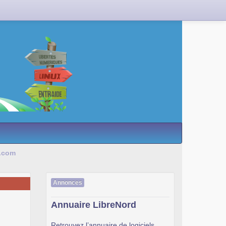
e.com
Annonces
Annuaire LibreNord
Retrouvez l’annuaire de logiciels