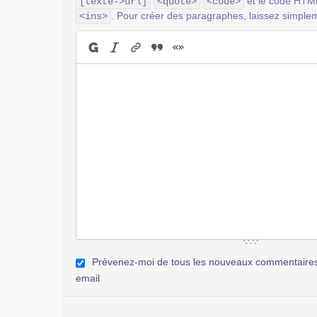
et le code HT
[texte->url]
<quote>
<code>
. Pour créer des paragraphes, laissez simplem
<ins>
Prévenez-moi de tous les nouveaux commentaires 
email