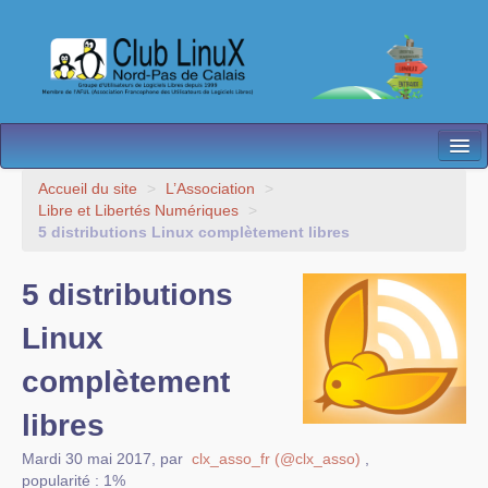
L’Association
Accueil du site
>
L’Association
>
Libre et Libertés Numériques
>
Nos Activités
5 distributions Linux complètement libres
Besoin d’Aide ?
5 distributions
Contact
Linux
Les antennes
complètement
Espace membres
libres
Mardi 30 mai 2017
,
par
clx_asso_fr (@clx_asso)
,
popularité : 1%