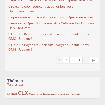
5 tips to improve productivity with zsh | Opensource.com
6 reasons open source is good for business |
Opensource.com
6 open source home automation tools | Opensource.com
7 Awesome Open Source Analytics Software For Linux and
Unix - nixCraft
9 Nautilus Keyboard Shortcuts Everyone Should Know -
OMG ! Ubuntu !
9 Nautilus Keyboard Shortcuts Everyone Should Know -
OMG ! Ubuntu !
1
2
3
4
...
Thèmes
Tous les tags
CLX
222/1002
1002/1002
132/1002
119/1002
168/1002
Chtinux
Conférence
Education informatique
Formation