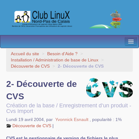
L’Association
Accueil du site
>
Besoin d’Aide ?
>
Installation / Administration de base de Linux
>
Nos Activités
Découverte de CVS
>
2- Découverte de CVS
Besoin d’Aide ?
2- Découverte de
Contact
CVS
Les antennes
Création de la base / Enregistrement d’un produit -
Cvs Import
Espace membres
Lundi 19 avril 2004
,
par
Yvonnick Esnault
,
popularité : 1%
Découverte de CVS
|
CVS est le gestionnaire de version de fichiers le plus