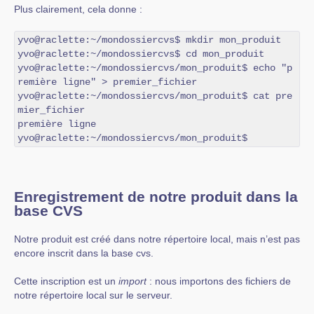
Plus clairement, cela donne :
yvo@raclette:~/mondossiercvs$ mkdir mon_produit

yvo@raclette:~/mondossiercvs$ cd mon_produit

yvo@raclette:~/mondossiercvs/mon_produit$ echo "p
remière ligne" > premier_fichier

yvo@raclette:~/mondossiercvs/mon_produit$ cat pre
mier_fichier 

première ligne

yvo@raclette:~/mondossiercvs/mon_produit$
Enregistrement de notre produit dans la
base CVS
Notre produit est créé dans notre répertoire local, mais n’est pas
encore inscrit dans la base cvs.
Cette inscription est un
import
: nous importons des fichiers de
notre répertoire local sur le serveur.