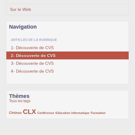
Sur le Web
Navigation
ARTICLES DE LA RUBRIQUE
1- Découverte de CVS
2- Découverte de CVS
3- Découverte de CVS
4- Découverte de CVS
Thèmes
Tous les tags
CLX
222/1002
1002/1002
132/1002
119/1002
168/1002
Chtinux
Conférence
Education informatique
Formation