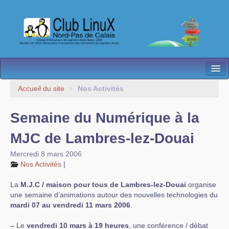
L’Association
Accueil du site
>
Nos Activités
Nos Activités
Semaine du Numérique à la
Besoin d’Aide ?
MJC de Lambres-lez-Douai
Contact
Mercredi 8 mars 2006
Nos Activités
|
Les antennes
La
M.J.C / maison pour tous de Lambres-lez-Douai
organise
Espace membres
une semaine d’animations autour des nouvelles technologies du
mardi 07 au vendredi 11 mars 2006
.
–
Le
vendredi 10 mars à 19 heures
, une conférence / débat