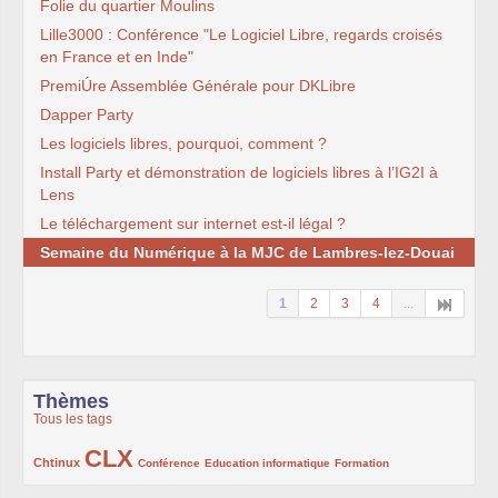
Folie du quartier Moulins
Lille3000 : Conférence "Le Logiciel Libre, regards croisés
en France et en Inde"
PremiÚre Assemblée Générale pour DKLibre
Dapper Party
Les logiciels libres, pourquoi, comment ?
Install Party et démonstration de logiciels libres à l’IG2I à
Lens
Le téléchargement sur internet est-il légal ?
Semaine du Numérique à la MJC de Lambres-lez-Douai
1
2
3
4
...
Thèmes
Tous les tags
CLX
222/1002
1002/1002
132/1002
119/1002
168/1002
Chtinux
Conférence
Education informatique
Formation