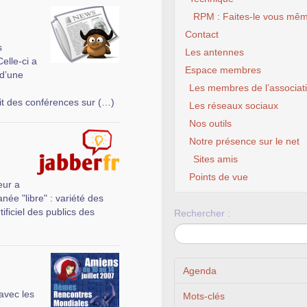
RPM : Faites-le vous mêm
Contact
s
Les antennes
elle-ci a
Espace membres
 d’une
Les membres de l’associat
it des conférences sur (…)
Les réseaux sociaux
Nos outils
Notre présence sur le net
Sites amis
CLX Fourmies – Do
chance à ton 
Points de vue
eur a
née "libre" : variété des
ificiel des publics des
Rechercher :
Agenda
 avec les
Mots-clés