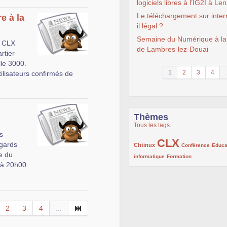
logiciels libres à l’IG2I à Le
Le téléchargement sur inter
e à la
il légal ?
Semaine du Numérique à l
t CLX
de Lambres-lez-Douai
rtier
lle 3000.
1
2
3
4
.
ilisateurs confirmés de
Thèmes
Tous les tags
s
CLX
222/1002
1002/1002
132/1002
egards
Chtinux
Conférence
Educa
e du
119/1002
168/1002
informatique
Formation
 à 20h00.
2
3
4
...