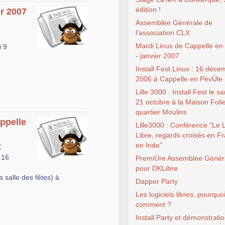
édition !
er 2007
Assemblée Générale de
l’association CLX
Mardi Linux de Cappelle en
i 9
- janvier 2007
Install Fest Linux : 16 déce
2006 à Cappelle en PévÚle
Lille 3000 : Install Fest le s
21 octobre à la Maison Foli
quartier Moulins
appelle
Lille3000 : Conférence "Le L
Libre, regards croisés en F
en Inde"
X
 16
PremiÚre Assemblée Génér
pour DKLibre
a salle des fêtes) à
Dapper Party
Les logiciels libres, pourquoi
comment ?
Install Party et démonstrati