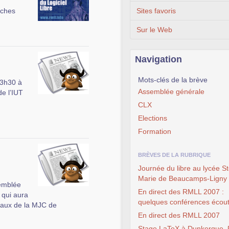
luches
Sites favoris
Sur le Web
Navigation
Mots-clés de la brève
13h30 à
Assemblée générale
e l’IUT
CLX
Elections
Formation
BRÈVES DE LA RUBRIQUE
Journée du libre au lycée St
Marie de Beaucamps-Ligny
semblée
En direct des RMLL 2007 :
 qui aura
quelques conférences écout
caux de la MJC de
En direct des RMLL 2007
Stage LaTeX à Dunkerque, 