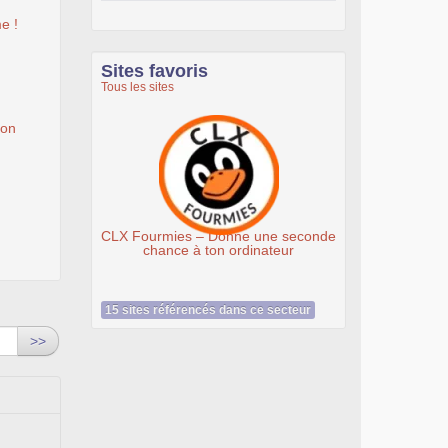
e !
Sites favoris
Tous les sites
ion
Ateliers du Libre à Roubaix
nne une seconde
ordinateur
15 sites référencés dans ce secteur
>>