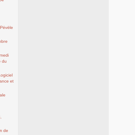
 Pévèle
mbre
amedi
e du
ogiciel
rance et
ale
,
on de