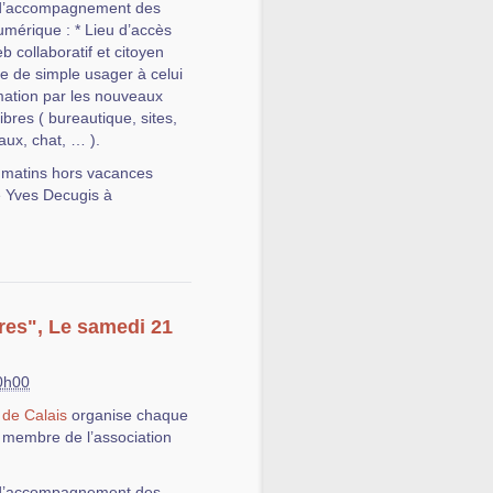
e d’accompagnement des
numérique : * Lieu d’accès
eb collaboratif et citoyen
e de simple usager à celui
ormation par les nouveaux
ibres ( bureautique, sites,
aux, chat, … ).
s matins hors vacances
e Yves Decugis à
bres", Le samedi 21
0h00
 de Calais
organise chaque
 membre de l’association
e d’accompagnement des