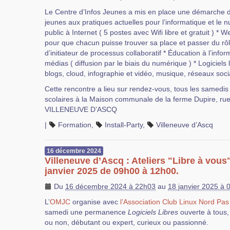
Le Centre d’Infos Jeunes a mis en place une démarch
jeunes aux pratiques actuelles pour l’informatique et le 
public à Internet ( 5 postes avec Wifi libre et gratuit ) * W
pour que chacun puisse trouver sa place et passer du rôl
d’initiateur de processus collaboratif * Éducation à l’inf
médias ( diffusion par le biais du numérique ) * Logiciels l
blogs, cloud, infographie et vidéo, musique, réseaux soci
Cette rencontre a lieu sur rendez-vous, tous les samedi
scolaires à la Maison communale de la ferme Dupire, ru
VILLENEUVE D’ASCQ
|
Formation
,
Install-Party
,
Villeneuve d’Ascq
16
décembre
2024
Villeneuve d’Ascq : Ateliers "Libre à vous
janvier 2025 de 09h00 à 12h00.
Du
16 décembre 2024 à 22h03
au
18 janvier 2025 à 
L’
OMJC
organise avec
l’Association Club Linux Nord Pas
samedi une permanence
Logiciels Libres
ouverte à tous,
ou non, débutant ou expert, curieux ou passionné.