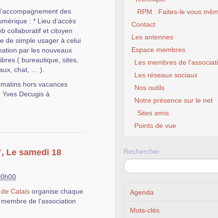
e d’accompagnement des
RPM : Faites-le vous mêm
numérique : * Lieu d’accès
Contact
eb collaboratif et citoyen
Les antennes
e de simple usager à celui
Espace membres
ormation par les nouveaux
ibres ( bureautique, sites,
Les membres de l’associat
aux, chat, … ).
Les réseaux sociaux
s matins hors vacances
Nos outils
e Yves Decugis à
Notre présence sur le net
Sites amis
Points de vue
", Le samedi 18
Rechercher :
00h00
 de Calais
organise chaque
Agenda
 membre de l’association
Mots-clés