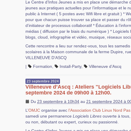
Le Centre d’Infos Jeunes a mis en place une démarch
jeunes aux pratiques actuelles pour l’informatique et le 
public à Internet ( 5 postes avec Wifi libre et gratuit ) * W
pour que chacun puisse trouver sa place et passer du rôl
d’initiateur de processus collaboratif * Éducation à l’inf
médias ( diffusion par le biais du numérique ) * Logiciels l
blogs, cloud, infographie et vidéo, musique, réseaux soci
Cette rencontre a lieu sur rendez-vous, tous les samedi
scolaires à la Maison communale de la ferme Dupire, ru
VILLENEUVE D’ASCQ
|
Formation
,
Install-Party
,
Villeneuve d’Ascq
23
septembre
2024
Villeneuve d’Ascq : Ateliers "Logiciels Li
septembre 2024 de 09h00 à 12h00.
Du
23 septembre à 10h34
au
21 septembre 2024 à 0
L’
OMJC
organise avec
l’Association Club Linux Nord Pas
samedi une permanence
Logiciels Libres
ouverte à tous,
ou non, débutant ou expert, curieux ou passionné.
Le Centre d’Infos Jeunes a mis en place une démarch