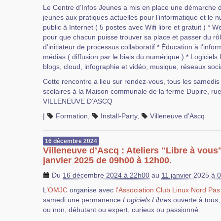
Le Centre d’Infos Jeunes a mis en place une démarch
jeunes aux pratiques actuelles pour l’informatique et le 
public à Internet ( 5 postes avec Wifi libre et gratuit ) * W
pour que chacun puisse trouver sa place et passer du rôl
d’initiateur de processus collaboratif * Éducation à l’inf
médias ( diffusion par le biais du numérique ) * Logiciels l
blogs, cloud, infographie et vidéo, musique, réseaux soci
Cette rencontre a lieu sur rendez-vous, tous les samedi
scolaires à la Maison communale de la ferme Dupire, ru
VILLENEUVE D’ASCQ
|
Formation
,
Install-Party
,
Villeneuve d’Ascq
16
décembre
2024
Villeneuve d’Ascq : Ateliers "Libre à vous
janvier 2025 de 09h00 à 12h00.
Du
16 décembre 2024 à 22h00
au
11 janvier 2025 à 
L’
OMJC
organise avec
l’Association Club Linux Nord Pas
samedi une permanence
Logiciels Libres
ouverte à tous,
ou non, débutant ou expert, curieux ou passionné.