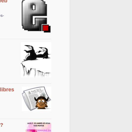
web
es-
libres
 ?