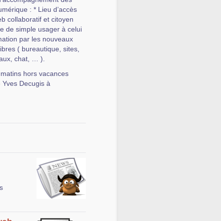
numérique : * Lieu d’accès
eb collaboratif et citoyen
e de simple usager à celui
ormation par les nouveaux
ibres ( bureautique, sites,
aux, chat, … ).
s matins hors vacances
e Yves Decugis à
s