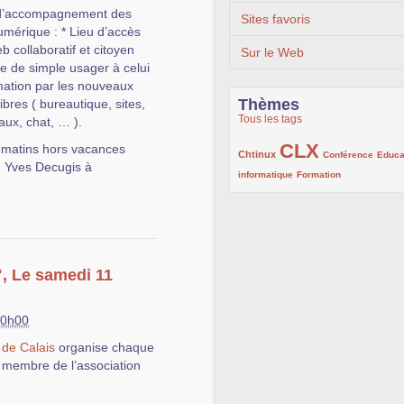
e d’accompagnement des
Sites favoris
numérique : * Lieu d’accès
eb collaboratif et citoyen
Sur le Web
e de simple usager à celui
ormation par les nouveaux
Thèmes
ibres ( bureautique, sites,
Tous les tags
aux, chat, … ).
CLX
s matins hors vacances
222/1002
1002/1002
132/1002
Chtinux
Conférence
Educa
e Yves Decugis à
119/1002
168/1002
informatique
Formation
", Le samedi 11
00h00
 de Calais
organise chaque
 membre de l’association