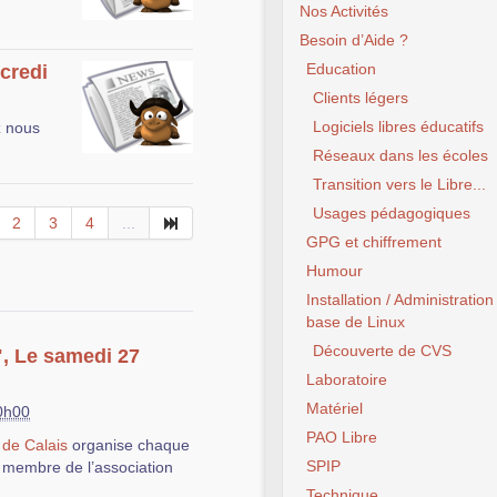
Nos Activités
Besoin d’Aide ?
Education
rcredi
Clients légers
Logiciels libres éducatifs
z nous
Réseaux dans les écoles
Transition vers le Libre...
Usages pédagogiques
2
3
4
...
GPG et chiffrement
Humour
Installation / Administration
base de Linux
Découverte de CVS
", Le samedi 27
Laboratoire
Matériel
0h00
PAO Libre
 de Calais
organise chaque
SPIP
 membre de l’association
Technique