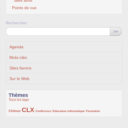
Sites amis
Points de vue
Rechercher :
>>
Agenda
Mots-clés
Sites favoris
Sur le Web
Thèmes
Tous les tags
CLX
222/1002
1002/1002
132/1002
119/1002
168/1002
Chtinux
Conférence
Education informatique
Formation