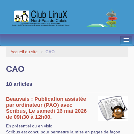
L’Association
Accueil du site
>
CAO
Nos Activités
CAO
Besoin d’Aide ?
18 articles
Contact
Les antennes
Beauvais : Publication assistée
par ordinateur (PAO) avec
Espace membres
Scribus, Le samedi 16 mai 2026
de 09h30 à 12h00.
En présentiel ou en visio
Scribus est conçu pour permettre la mise en pages de façon