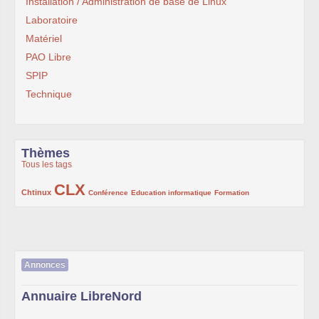
Installation / Administration de base de Linux
Laboratoire
Matériel
PAO Libre
SPIP
Technique
Thèmes
Tous les tags
CLX
222/1002
1002/1002
132/1002
119/1002
168/1002
Chtinux
Conférence
Education informatique
Formation
Annonces
Annuaire LibreNord